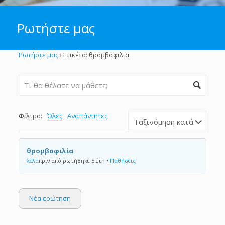
Ρωτήστε μας
Ρωτήστε μας
›
Ετικέτα: θρομβοφιλια
Φίλτρο:
Όλες
Αναπάντητες
θρομβοφιλία
λελα
πριν από ρωτήθηκε 5 έτη
•
Παθήσεις
Νέα ερώτηση