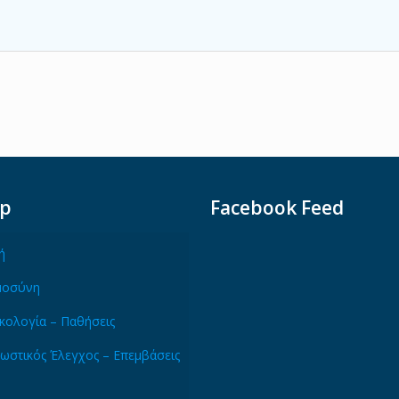
ap
Facebook Feed
ή
μοσύνη
κολογία – Παθήσεις
ωστικός Έλεγχος – Επεμβάσεις