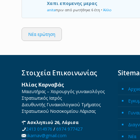
Χαπι επομενης μερας
anita
πριν από ρωτήθηκε 6 έτη
•
Άλλο
Νέα ερώτηση
Στοιχεία Επικοινωνίας
Sitem
Ηλίας Καρναβάς
Αρχικ
Μαιευτήρας – Χειρουργός γυναικολόγος
Στρατιωτικός Ιατρός
Εγκυ
Διευθυντής Γυναικολογικού Τμήματος
Στρατιωτικού Νοσοκομείου Λάρισας
Γυναι
Ασκληπιού 26, Λάρισα
Διαγν
2413 014976
/
6974 977427
ikarnav@gmail.com
Νέα