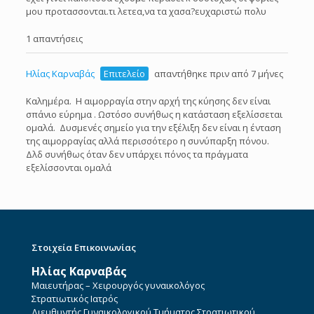
μου προτασσονται.τι λετεα,να τα χασα?ευχαριστώ πολυ
1 απαντήσεις
Ηλίας Καρναβάς
Επιτελείο
απαντήθηκε πριν από 7 μήνες
Καλημέρα. Η αιμορραγία στην αρχή της κύησης δεν είναι
σπάνιο εύρημα . Ωστόσο συνήθως η κατάσταση εξελίσσεται
ομαλά. Δυσμενές σημείο για την εξέλιξη δεν είναι η ένταση
της αιμορραγίας αλλά περισσότερο η συνύπαρξη πόνου.
Δλδ συνήθως όταν δεν υπάρχει πόνος τα πράγματα
εξελίσσονται ομαλά
Στοιχεία Επικοινωνίας
Ηλίας Καρναβάς
Μαιευτήρας – Χειρουργός γυναικολόγος
Στρατιωτικός Ιατρός
Διευθυντής Γυναικολογικού Τμήματος Στρατιωτικού