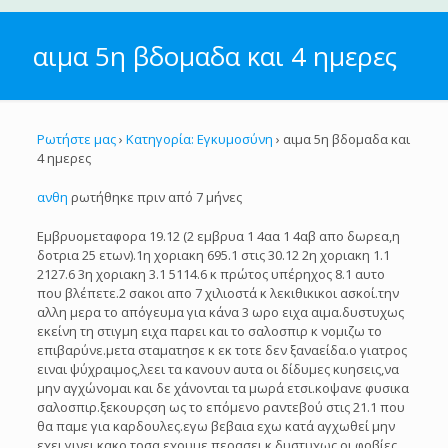
αιμα 5η βδομαδα και 4 ημερες
Ρωτήστε μας
›
Κατηγορία: Εγκυμοσύνη
›
αιμα 5η βδομαδα και
4 ημερες
ανθη
ρωτήθηκε πριν από 7 μήνες
Εμβρυομεταφορα 19.12 (2 εμβρυα 1 4αα 1 4αβ απο δωρεα,η
δοτρια 25 ετων).1η χοριακη 695.1 στις 30.12 2η χοριακη 1.1
2127.6 3η χοριακη 3.1 5114.6 κ πρώτος υπέρηχος 8.1 αυτο
που βλέπετε.2 σακοι απο 7 χιλιοστά κ λεκιθικικοι ασκοί.την
αλλη μερα το απόγευμα για κάνα 3 ωρο ειχα αιμα.δυστυχως
εκείνη τη στιγμη ειχα παρει και το σαλοσπιρ κ νομιζω το
επιβαρύνε.μετα σταματησε κ εκ τοτε δεν ξαναείδα.ο γιατρος
ειναι ψύχραιμος,λεει τα κανουν αυτα οι δίδυμες κυησεις,να
μην αγχώνομαι και δε χάνονται τα μωρά ετσι.κοψανε φυσικα
σαλοσπιρ.ξεκουρςση ως το επόμενο ραντεβού στις 21.1 που
θα παμε για καρδουλες.εγω βεβαια εχω κατά αγχωθεί μην
εχει γινει κακο.τοσα εχουμε περασει κ δυστυχως οι φοβίες