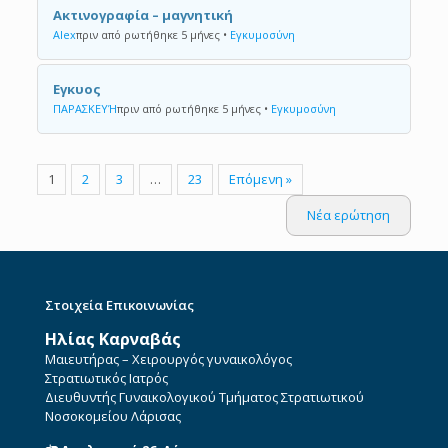
Ακτινογραφία – μαγνητική
Alex
πριν από ρωτήθηκε 5 μήνες
•
Εγκυμοσύνη
Εγκυος
ΠΑΡΑΣΚΕΥΉ
πριν από ρωτήθηκε 5 μήνες
•
Εγκυμοσύνη
1
2
3
…
23
Επόμενη »
Νέα ερώτηση
Στοιχεία Επικοινωνίας
Ηλίας Καρναβάς
Μαιευτήρας – Χειρουργός γυναικολόγος
Στρατιωτικός Ιατρός
Διευθυντής Γυναικολογικού Τμήματος Στρατιωτικού
Νοσοκομείου Λάρισας