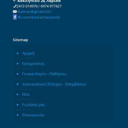
Ασκληπιού 26, Λάρισα
2413 014976
/
6974 977427
ikarnav@gmail.com
fb.com/iliaskarnavasmd
Sitemap
Αρχική
Εγκυμοσύνη
Γυναικολογία – Παθήσεις
Διαγνωστικός Έλεγχος – Επεμβάσεις
Νέα
Ρωτήστε μας
Επικοινωνία