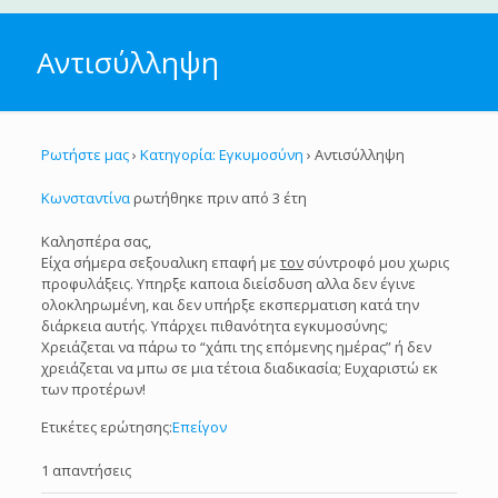
Αντισύλληψη
Ρωτήστε μας
›
Κατηγορία: Εγκυμοσύνη
›
Αντισύλληψη
Κωνσταντίνα
ρωτήθηκε πριν από 3 έτη
Καλησπέρα σας,
Είχα σήμερα σεξουαλικη επαφή με
τον
σύντροφό μου χωρις
προφυλάξεις. Υπηρξε καποια διείσδυση αλλα δεν έγινε
ολοκληρωμένη, και δεν υπήρξε εκσπερματιση κατά την
διάρκεια αυτής. Υπάρχει πιθανότητα εγκυμοσύνης;
Χρειάζεται να πάρω το “χάπι της επόμενης ημέρας” ή δεν
χρειάζεται να μπω σε μια τέτοια διαδικασία; Ευχαριστώ εκ
των προτέρων!
Ετικέτες ερώτησης:
Επείγον
1 απαντήσεις