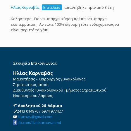
Ηλίας Καρναβάς
Επιτελείο
απαντήθηκε πριν από 3 έτη
Καλησπέρα. Για να υπάρχει κύηση πρέπει να υπάρχει
εκσπερμάτιση. Αν είστε 100% σίγουρη τότε ενδεχομένως να
είναι περιττό το χάπι
Στοιχεία Επικοινωνίας
Ηλίας Καρναβάς
Μαιευτήρας – Χειρουργός γυναικολόγος
Στρατιωτικός Ιατρός
Διευθυντής Γυναικολογικού Τμήματος Στρατιωτικού
Νοσοκομείου Λάρισας
Ασκληπιού 26, Λάρισα
2413 014976
/
6974 977427
ikarnav@gmail.com
fb.com/iliaskarnavasmd