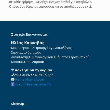
σε κάθε τρίμηνο. Δεν έχει ενοχοποιηθεί για αποβολές.
Οπότε δεν ξέρω αν μπορούμε να το αποδώσουμε εκεί.
Στοιχεία Επικοινωνίας
Ηλίας Καρναβάς
Μαιευτήρας – Χειρουργός γυναικολόγος
Στρατιωτικός Ιατρός
Διευθυντής Γυναικολογικού Τμήματος Στρατιωτικού
Νοσοκομείου Λάρισας
Ασκληπιού 26, Λάρισα
2413 014976
/
6974 977427
ikarnav@gmail.com
fb.com/iliaskarnavasmd
Sitemap