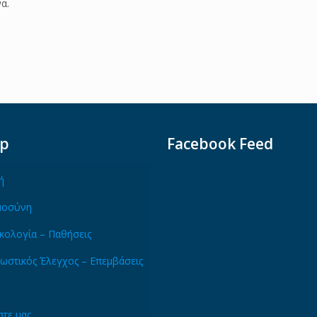
να.
ap
Facebook Feed
ή
μοσύνη
κολογία – Παθήσεις
ωστικός Έλεγχος – Επεμβάσεις
τε μας