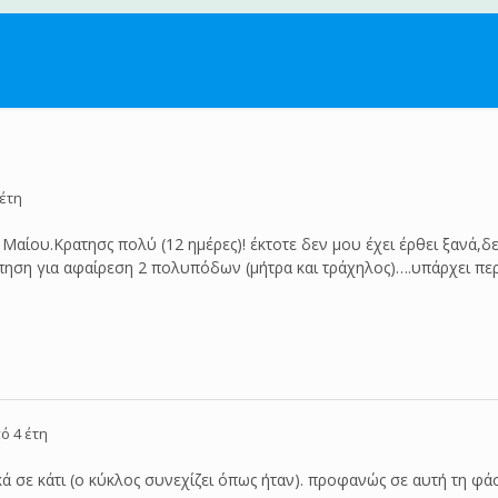
έτη
Μαίου.Κρατησς πολύ (12 ημέρες)! έκτοτε δεν μου έχει έρθει ξανά,δε
πηση για αφαίρεση 2 πολυπόδων (μήτρα και τράχηλος)….υπάρχει περ
ό 4 έτη
 σε κάτι (ο κύκλος συνεχίζει όπως ήταν). προφανώς σε αυτή τη φάσ