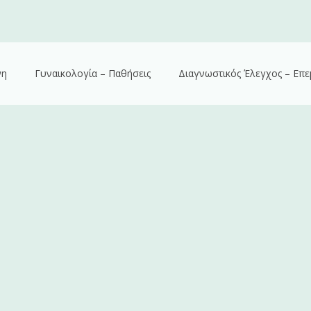
νη
Γυναικολογία – Παθήσεις
Διαγνωστικός Έλεγχος – Επε