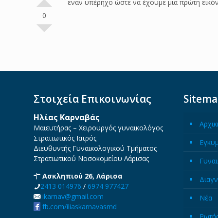
εναν υπέρηχο ώστε να έχουμε μια πρώτη εικό
0
Στοιχεία Επικοινωνίας
Sitem
Ηλίας Καρναβάς
Αρχικ
Μαιευτήρας – Χειρουργός γυναικολόγος
Στρατιωτικός Ιατρός
Εγκυ
Διευθυντής Γυναικολογικού Τμήματος
Στρατιωτικού Νοσοκομείου Λάρισας
Γυναι
Ασκληπιού 26, Λάρισα
Διαγν
2413 014976
/
6974 977427
ikarnav@gmail.com
Νέα
fb.com/iliaskarnavasmd
Ρωτήσ