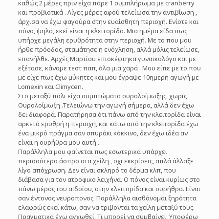
καθώς 2 μέρες πριν είχα πάρε 1 συμπλήρωμα με cranberry
και προβιοτικά . Λίγες μέρες αφού τελείωσα την αντιβίωση ,
άρχισα να έχω φαγούρα στην ευαίσθητη περιοχή. Ενίοτε και
πόνο, ψηλά, εκεί είναι η κλειτορίδα. Μια ημέρα είδα πως
υπήρχε μεγάλη ερυθρότητα στην περιοχή. Με το που μου
ήρθε πρόοδος, σταμάτησε η ενόχληση, αλλά μόλις τελείωσε,
επανήλθε. Αρχές Μαρτίου επισκέφτηκα γυναικολόγο και με
εξέτασε, κάναμε τεστ παπ, όλα μια χαρά . Μου είπε με το που
με είχε πως έχω μύκητες και μου έγραψε 10ημερη αγωγή με
Lomexin και Climycen.
Στο μεταξύ πάλι είχα συμπτώματα ουρολοίμωξης, χωρις
Ουρολοίμωξη .Τελειώνω την αγωγή σήμερα, αλλά δεν έχω
δει διαφορά. Παρατήρησα ότι πάνω από την κλειτορίδα είναι
αρκετά ερυθρή η περιοχή, και κάτω από την κλειτορίδα έχω
ένα μικρό πράγμα σαν σπυράκι κόκκινο, δεν έχω ιδέα αν
είναι η ουρήθρα μου αυτή .
Παράλληλα μου φαίνεται πως εσωτερικά υπάρχει
περισσότερο άσπρο στα χείλη , οχι εκκρίσεις, απλά άλλαξε
λίγο απόχρωση. Δεν είναι σκληρό το δέρμα κλπ, που
διάβασα για τον ατροφικο λειχήνα. Ο πόνος είναι κυρίως στο
πάνω μέρος του αιδοίου, στην κλειτορίδα και ουρήθρα. Είναι
σαν έντονος νευροπονος. Παράλληλα αισθάνομαι ξηρότητα
ελαφρώς εκεί κάτω, σαν να τριβονται τα χείλη μεταξύ τους.
Πραγματικά έχω αγχωθεί. Τι μπορεί να συμβαίνει; Υποφέρω