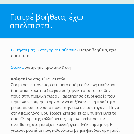
Γιατρέ βοήθεια, έχω
απελπιστεί.
Ρωτήστε μας
›
Κατηγορία: Παθήσεις
›
Γιατρέ βοήθεια, έχω
απελπιστεί.
Στέλλα
ρωτήθηκε πριν από 3 έτη
Καλησπέρα σας, είμαι 24 ετών.
Στα μέσα του Ιανουαρίου , μετά από μια έντονη εκκένωση
(σπαστική κολίτιδα ) εμφάνισα ξαφνικά από το πουθενά
πόνο στην πυελική χώρα . Παρατήρησα ότι οι φορές που
πήγαινα να ουρήσω άρχισαν να αυξάνονται , η ποσότητα
μίκραινε και πονούσα πολύ στην τελευταία σταγόνα . Πήγα
στην παθολόγο, μου έδωσε Zinadol, κι ας μην είχε βγει το
αποτέλεσμα της καλλιέργειας ούρων. Ξεκίνησα την
αντιβίωση, στο μεταξύ η καλλιέργεια βγήκε αρνητική. Η
γιατρός μου είπε πως πιθανότατα βγήκε ψευδώς αρνητικό,