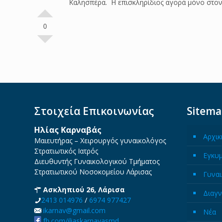
Καλησπέρα. Η επισκληρίδιος αγορά μόνο στον 
0
Στοιχεία Επικοινωνίας
Sitem
Ηλίας Καρναβάς
Αρχικ
Μαιευτήρας – Χειρουργός γυναικολόγος
Στρατιωτικός Ιατρός
Εγκυ
Διευθυντής Γυναικολογικού Τμήματος
Στρατιωτικού Νοσοκομείου Λάρισας
Γυναι
Ασκληπιού 26, Λάρισα
Διαγν
2413 014976
/
6974 977427
ikarnav@gmail.com
Νέα
fb.com/iliaskarnavasmd