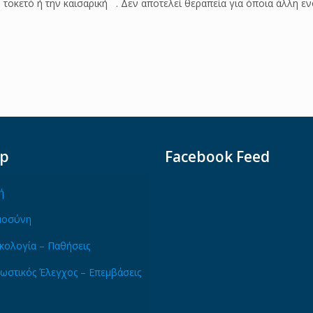
τοκετό ή την καισαρική . Δεν αποτελεί θεραπεία για όποια άλλη ε
ap
Facebook Feed
ή
μοσύνη
κολογία – Παθήσεις
ωστικός Έλεγχος – Επεμβάσεις