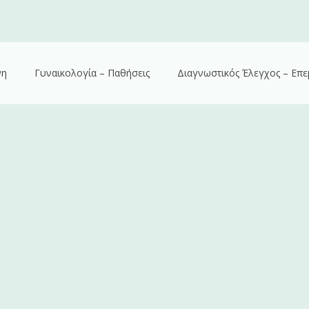
νη
Γυναικολογία – Παθήσεις
Διαγνωστικός Έλεγχος – Επε