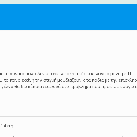
με τα γόνατα πόνο δεν μπορώ να περπατήσω κανονικα μόνο με Π…πισ
ω το πόνο εκείνη την στιγμή;μουδιάζουν κ τα πόδια με την επισκληρ
τη γέννα θα δω κάποια διαφορά στο πρόβλημα που προέκυψε λόγω ε
ό 4 έτη