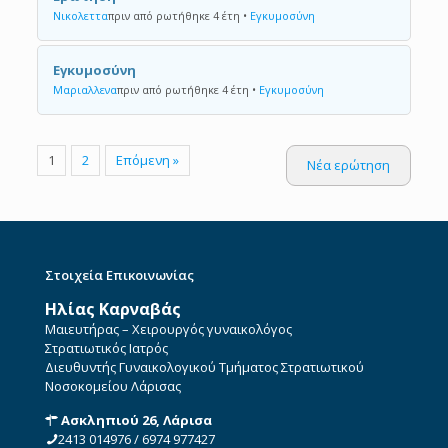
Νικολεττα
πριν από ρωτήθηκε 4 έτη
•
Εγκυμοσύνη
Εγκυμοσύνη
Μαριαλλενα
πριν από ρωτήθηκε 4 έτη
•
Εγκυμοσύνη
1
2
Επόμενη »
Νέα ερώτηση
Στοιχεία Επικοινωνίας
Ηλίας Καρναβάς
Μαιευτήρας – Χειρουργός γυναικολόγος
Στρατιωτικός Ιατρός
Διευθυντής Γυναικολογικού Τμήματος Στρατιωτικού
Νοσοκομείου Λάρισας
Ασκληπιού 26, Λάρισα
2413 014976
/
6974 977427