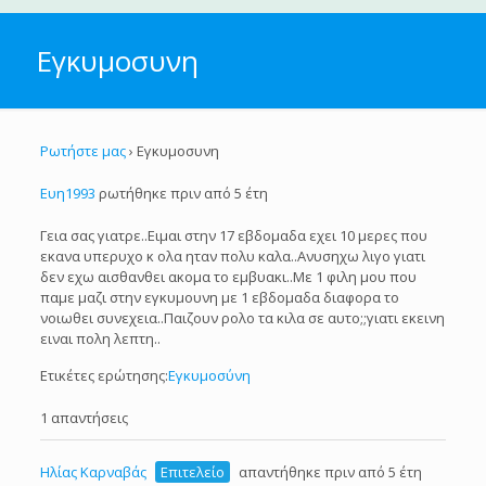
Εγκυμοσυνη
Ρωτήστε μας
›
Εγκυμοσυνη
Ευη1993
ρωτήθηκε πριν από 5 έτη
Γεια σας γιατρε..Ειμαι στην 17 εβδομαδα εχει 10 μερες που
εκανα υπερυχο κ ολα ηταν πολυ καλα..Ανυσηχω λιγο γιατι
δεν εχω αισθανθει ακομα το εμβυακι..Με 1 φιλη μου που
παμε μαζι στην εγκυμουνη με 1 εβδομαδα διαφορα το
νοιωθει συνεχεια..Παιζουν ρολο τα κιλα σε αυτο;;γιατι εκεινη
ειναι πολη λεπτη..
Ετικέτες ερώτησης:
Εγκυμοσύνη
1 απαντήσεις
Ηλίας Καρναβάς
Επιτελείο
απαντήθηκε πριν από 5 έτη