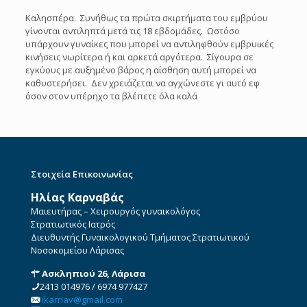
Καλησπέρα. Συνήθως τα πρώτα σκιρτήματα του εμβρύου
γίνονται αντιληπτά μετά τις 18 εβδομάδες. Ωστόσο
υπάρχουν γυναίκες που μπορεί να αντιληφθούν εμβρυικές
κινήσεις νωρίτερα ή και αρκετά αργότερα. Σίγουρα σε
εγκύους με αυξημένο βάρος η αίσθηση αυτή μπορεί να
καθυστερήσει. Δεν χρειάζεται να αγχώνεστε γι αυτό εφ
όσον στον υπέρηχο τα βλέπετε όλα καλά
Στοιχεία Επικοινωνίας
Ηλίας Καρναβάς
Μαιευτήρας – Χειρουργός γυναικολόγος
Στρατιωτικός Ιατρός
Διευθυντής Γυναικολογικού Τμήματος Στρατιωτικού
Νοσοκομείου Λάρισας
Ασκληπιού 26, Λάρισα
2413 014976
/
6974 977427
ikarnav@gmail.com