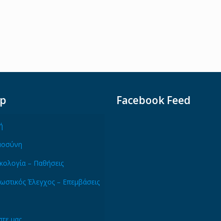
ap
Facebook Feed
ή
μοσύνη
κολογία – Παθήσεις
ωστικός Έλεγχος – Επεμβάσεις
τε μας