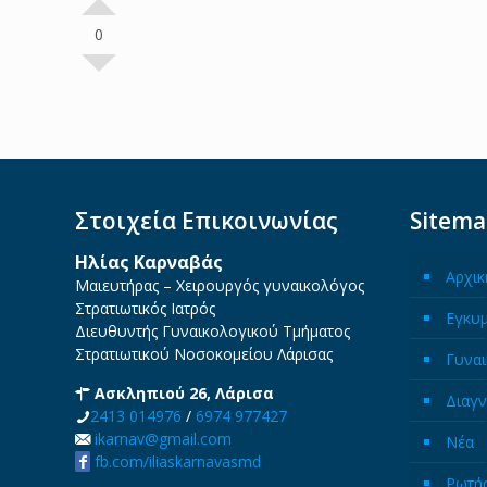
0
Στοιχεία Επικοινωνίας
Sitem
Ηλίας Καρναβάς
Αρχικ
Μαιευτήρας – Χειρουργός γυναικολόγος
Στρατιωτικός Ιατρός
Εγκυ
Διευθυντής Γυναικολογικού Τμήματος
Στρατιωτικού Νοσοκομείου Λάρισας
Γυναι
Ασκληπιού 26, Λάρισα
Διαγν
2413 014976
/
6974 977427
ikarnav@gmail.com
Νέα
fb.com/iliaskarnavasmd
Ρωτήσ