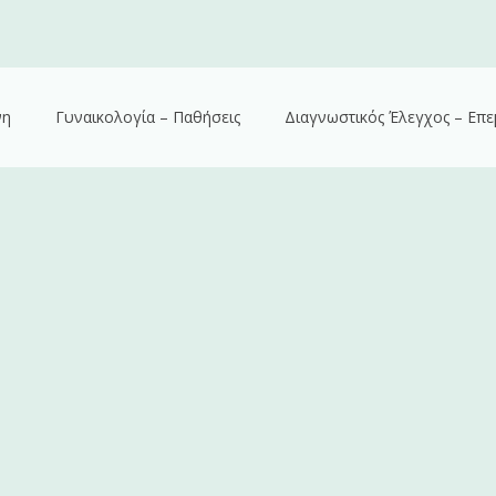
νη
Γυναικολογία – Παθήσεις
Διαγνωστικός Έλεγχος – Επε