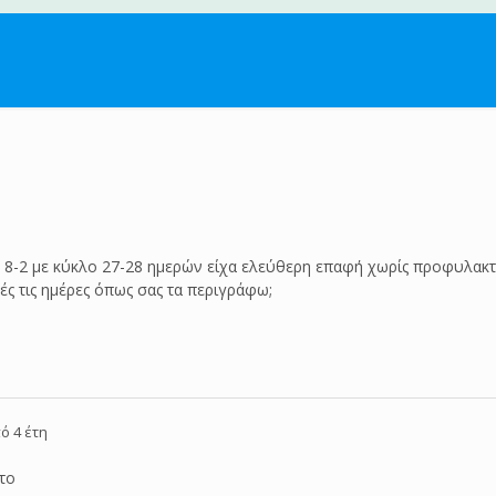
 8-2 με κύκλο 27-28 ημερών είχα ελεύθερη επαφή χωρίς προφυλακτ
ές τις ημέρες όπως σας τα περιγράφω;
ό 4 έτη
ατο