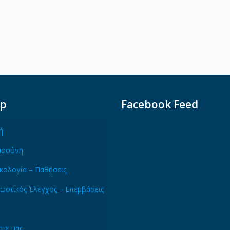
ap
Facebook Feed
ή
μοσύνη
κολογία – Παθήσεις
ωστικός Έλεγχος – Επεμβάσεις
τε μας