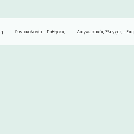
νη
Γυναικολογία – Παθήσεις
Διαγνωστικός Έλεγχος – Επε