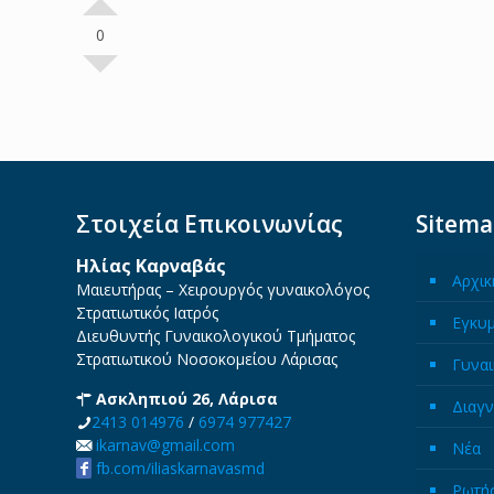
0
Στοιχεία Επικοινωνίας
Sitem
Ηλίας Καρναβάς
Αρχικ
Μαιευτήρας – Χειρουργός γυναικολόγος
Στρατιωτικός Ιατρός
Εγκυ
Διευθυντής Γυναικολογικού Τμήματος
Στρατιωτικού Νοσοκομείου Λάρισας
Γυναι
Ασκληπιού 26, Λάρισα
Διαγν
2413 014976
/
6974 977427
ikarnav@gmail.com
Νέα
fb.com/iliaskarnavasmd
Ρωτήσ