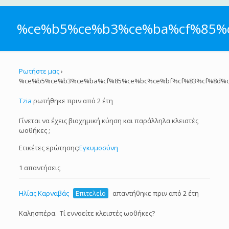
%ce%b5%ce%b3%ce%ba%cf%85%
Ρωτήστε μας
›
%ce%b5%ce%b3%ce%ba%cf%85%ce%bc%ce%bf%cf%83%cf%8d%
Tzia
ρωτήθηκε πριν από 2 έτη
Γίνεται να έχεις βιοχημική κύηση και παράλληλα κλειστές
ωοθήκες ;
Ετικέτες ερώτησης:
Εγκυμοσύνη
1 απαντήσεις
Ηλίας Καρναβάς
Επιτελείο
απαντήθηκε πριν από 2 έτη
Καλησπέρα. Τί εννοείτε κλειστές ωοθήκες?