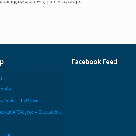
ορεία της εγκυμοσύνης ή στο νεογέννητο.
ap
Facebook Feed
ή
μοσύνη
κολογία – Παθήσεις
ωστικός Έλεγχος – Επεμβάσεις
τε μας