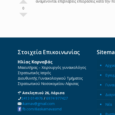
αναμένονται επιβλαβείς επιδράσεις κατά την π
0
Στοιχεία Επικοινωνίας
Sitem
Ηλίας Καρναβάς
Αρχικ
Μαιευτήρας – Χειρουργός γυναικολόγος
Στρατιωτικός Ιατρός
Εγκυ
Διευθυντής Γυναικολογικού Τμήματος
Στρατιωτικού Νοσοκομείου Λάρισας
Γυναι
Ασκληπιού 26, Λάρισα
Διαγν
2413 014976
/
6974 977427
ikarnav@gmail.com
Νέα
fb.com/iliaskarnavasmd
Ρωτήσ