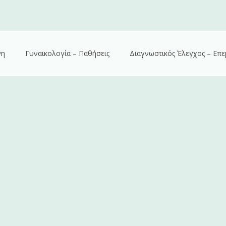
νη
Γυναικολογία – Παθήσεις
Διαγνωστικός Έλεγχος – Επε