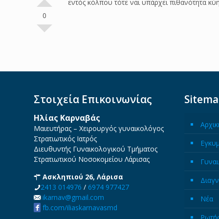
εντός κόλπου τότε ναι υπάρχει πιθανότητα κύησ
0
Στοιχεία Επικοινωνίας
Sitem
Ηλίας Καρναβάς
Αρχικ
Μαιευτήρας – Χειρουργός γυναικολόγος
Στρατιωτικός Ιατρός
Εγκυ
Διευθυντής Γυναικολογικού Τμήματος
Στρατιωτικού Νοσοκομείου Λάρισας
Γυναι
Ασκληπιού 26, Λάρισα
Διαγν
2413 014976
/
6974 977427
ikarnav@gmail.com
Νέα
fb.com/iliaskarnavasmd
Ρωτήσ