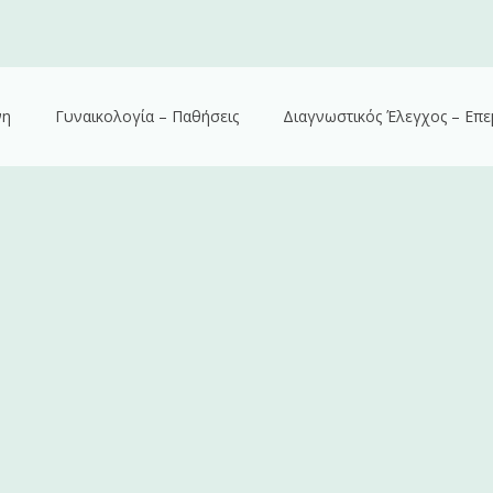
νη
Γυναικολογία – Παθήσεις
Διαγνωστικός Έλεγχος – Επε