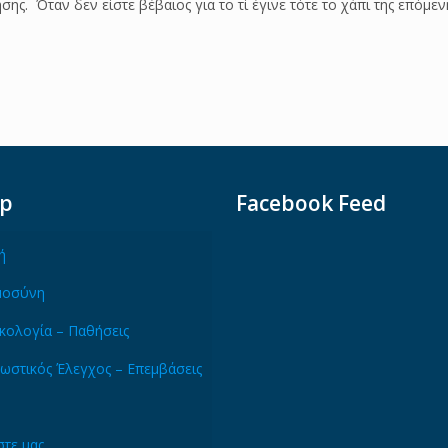
ης. Όταν δεν είστε βέβαιος για το τί έγινε τότε το χάπι της επόμεν
ap
Facebook Feed
ή
μοσύνη
κολογία – Παθήσεις
ωστικός Έλεγχος – Επεμβάσεις
τε μας