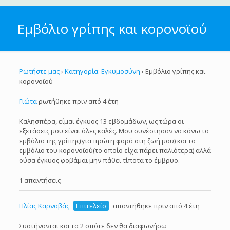
Εμβόλιο γρίπης και κορονοϊού
Ρωτήστε μας
›
Κατηγορία: Εγκυμοσύνη
›
Εμβόλιο γρίπης και
κορονοϊού
Γιώτα
ρωτήθηκε πριν από 4 έτη
Καλησπέρα, είμαι έγκυος 13 εβδομάδων, ως τώρα οι
εξετάσεις μου είναι όλες καλές. Μου συνέστησαν να κάνω το
εμβόλιο της γρίπης(για πρώτη φορά στη ζωή μου) και το
εμβόλιο του κορονοϊού(το οποίο είχα πάρει παλιότερα) αλλά
ούσα έγκυος φοβάμαι μην πάθει τίποτα το έμβρυο.
1 απαντήσεις
Ηλίας Καρναβάς
Επιτελείο
απαντήθηκε πριν από 4 έτη
Συστήνονται και τα 2 οπότε δεν θα διαφωνήσω