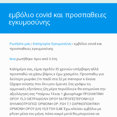
εμβόλιο covid και προσπαθειες
εγκυμοσύνης
Ρωτήστε μας
›
Κατηγορία: Εγκυμοσύνη
›
εμβόλιο covid και
προσπαθειες εγκυμοσύνης
tina
ρωτήθηκε πριν από 5 έτη
Καλημέρα σας, είμαι σχεδόν 35 χρονών υπέρβαρη αλλά
προσπαθώ να χάσω βάρος κ έχω χασιμότο. Προσπαθω για
δεύτερο μωράκι (1ο παιδί στα 32 με menopur κ έκανα
ζάχαρο κύησης που δεν μου έμεινε). Σας γράφω τις
ορμονικές εξετάσεις (2η μέρα περιόδου) κ θα εκτιμούσα την
αξιολόγηση σας *παίρνω Τ4 και 1 glucophage ΠΡΟΛΑΚΤΙΝΗ
ΟΡΟΥ 15,3 ΟΙΣΤΡΑΔΙΟΛΗ ΟΡΟΥ 56 ΠΡΟΓΕΣΤΕΡΟΝΗ 0,3
ΘΥΛΑΚΙΟΤΡΟΠΟΣ ΟΡΜΟΝΗ ΟΡ. FSH 7,1 ΩΧΡΙΝΟΠΟΙΗΤΙΚΗ
ΟΡΜΟΝΗ ΟΡΟΥ (LH) 10,9 ΤSH 0,48. Έχω κλείσει εμβόλιο με
pfizer μέσα του μήνα, πόσο καιρό μετά θα μπορούσα να