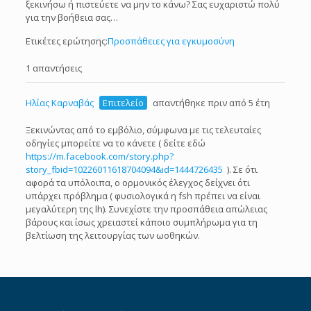
ξεκινήσω ή πιστεύετε να μην το κάνω? Σας ευχαριστώ πολύ
για την βοήθεια σας…
Ετικέτες ερώτησης:
Προσπάθειες για εγκυμοσύνη
1 απαντήσεις
Ηλίας Καρναβάς
Επιτελείο
απαντήθηκε πριν από 5 έτη
Ξεκινώντας από το εμβόλιο, σύμφωνα με τις τελευταίες
οδηγίες μπορείτε να το κάνετε ( δείτε εδώ
https://m.facebook.com/story.php?
story_fbid=10226011618704094&id=1444726435
). Σε ότι
αφορά τα υπόλοιπα, ο ορμονικός έλεγχος δείχνει ότι
υπάρχει πρόβλημα ( φυσιολογικά η fsh πρέπει να είναι
μεγαλύτερη της lh). Συνεχίστε την προσπάθεια απώλειας
βάρους και ίσως χρειαστεί κάποιο συμπλήρωμα για τη
βελτίωση της λειτουργίας των ωοθηκών.