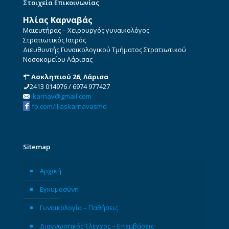
Στοιχεία Επικοινωνίας
Ηλίας Καρναβάς
Μαιευτήρας – Χειρουργός γυναικολόγος
Στρατιωτικός Ιατρός
Διευθυντής Γυναικολογικού Τμήματος Στρατιωτικού
Νοσοκομείου Λάρισας
Ασκληπιού 26, Λάρισα
2413 014976
/
6974 977427
ikarnav@gmail.com
fb.com/iliaskarnavasmd
Sitemap
Αρχική
Εγκυμοσύνη
Γυναικολογία – Παθήσεις
Διαγνωστικός Έλεγχος – Επεμβάσεις