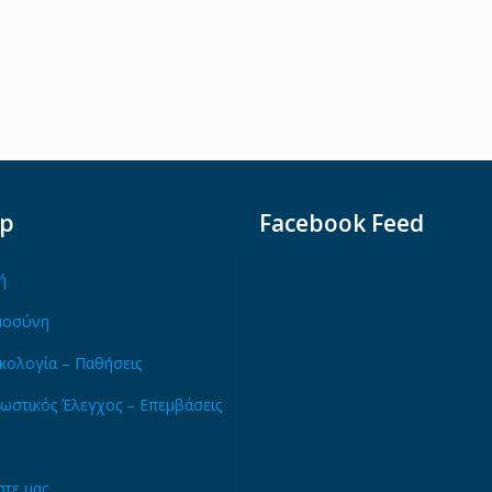
ap
Facebook Feed
ή
μοσύνη
κολογία – Παθήσεις
ωστικός Έλεγχος – Επεμβάσεις
τε μας