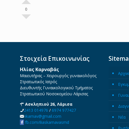
0
Στοιχεία Επικοινωνίας
Sitem
Ηλίας Καρναβάς
Αρχικ
Μαιευτήρας – Χειρουργός γυναικολόγος
Στρατιωτικός Ιατρός
Εγκυ
Διευθυντής Γυναικολογικού Τμήματος
Στρατιωτικού Νοσοκομείου Λάρισας
Γυναι
Ασκληπιού 26, Λάρισα
Διαγν
2413 014976
/
6974 977427
ikarnav@gmail.com
Νέα
fb.com/iliaskarnavasmd
Ρωτήσ