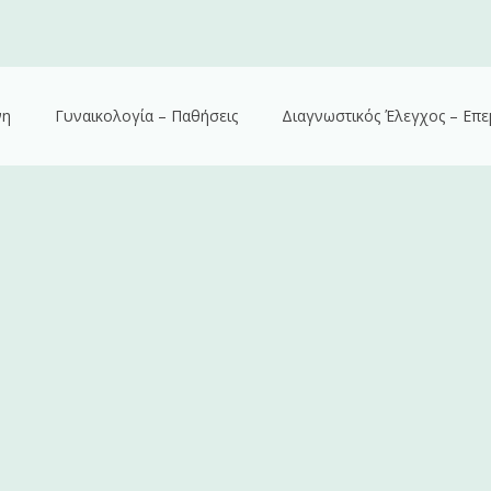
νη
Γυναικολογία – Παθήσεις
Διαγνωστικός Έλεγχος – Επε