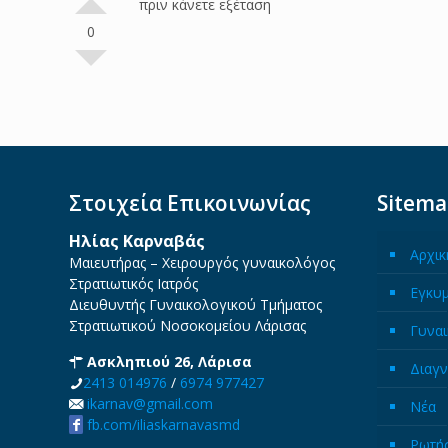
πριν κάνετε εξέταση
0
Στοιχεία Επικοινωνίας
Sitem
Ηλίας Καρναβάς
Αρχικ
Μαιευτήρας – Χειρουργός γυναικολόγος
Στρατιωτικός Ιατρός
Εγκυ
Διευθυντής Γυναικολογικού Τμήματος
Στρατιωτικού Νοσοκομείου Λάρισας
Γυναι
Ασκληπιού 26, Λάρισα
Διαγν
2413 014976
/
6974 977427
ikarnav@gmail.com
Νέα
fb.com/iliaskarnavasmd
Ρωτήσ