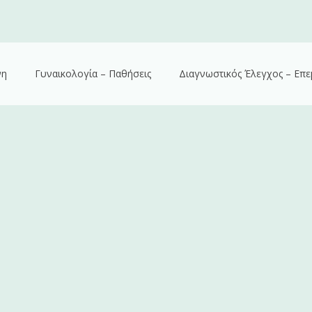
νη
Γυναικολογία – Παθήσεις
Διαγνωστικός Έλεγχος – Επε