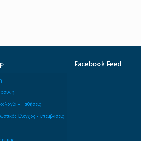
ap
Facebook Feed
ή
μοσύνη
κολογία – Παθήσεις
ωστικός Έλεγχος – Επεμβάσεις
τε μας