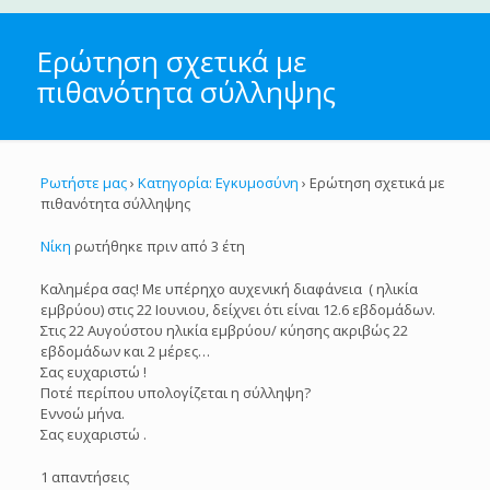
Ερώτηση σχετικά με
πιθανότητα σύλληψης
Ρωτήστε μας
›
Κατηγορία: Εγκυμοσύνη
›
Ερώτηση σχετικά με
πιθανότητα σύλληψης
Νίκη
ρωτήθηκε πριν από 3 έτη
Καλημέρα σας! Με υπέρηχο αυχενική διαφάνεια ( ηλικία
εμβρύου) στις 22 Ιουνιου, δείχνει ότι είναι 12.6 εβδομάδων.
Στις 22 Αυγούστου ηλικία εμβρύου/ κύησης ακριβώς 22
εβδομάδων και 2 μέρες…
Σας ευχαριστώ !
Ποτέ περίπου υπολογίζεται η σύλληψη?
Εννοώ μήνα.
Σας ευχαριστώ .
1 απαντήσεις