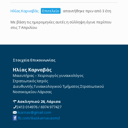
Ηλίας Καρναβάς
Επιτελείο
απαντήθηκε πριν από 3 έτη
Με βάση τις ημερομηνίες αυτές η σύλληψη έγινε περίπου
στις 7 Απριλίου
Στοιχεία Επικοινωνίας
Ηλίας Καρναβάς
Μαιευτήρας – Χειρουργός γυναικολόγος
Στρατιωτικός Ιατρός
Διευθυντής Γυναικολογικού Τμήματος Στρατιωτικού
Νοσοκομείου Λάρισας
Ασκληπιού 26, Λάρισα
2413 014976
/
6974 977427
ikarnav@gmail.com
fb.com/iliaskarnavasmd