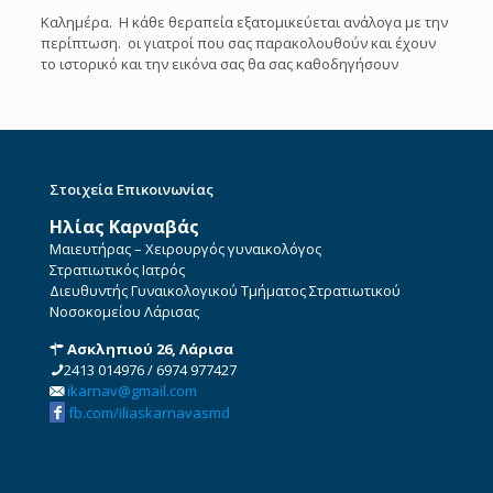
Καλημέρα. Η κάθε θεραπεία εξατομικεύεται ανάλογα με την
περίπτωση. οι γιατροί που σας παρακολουθούν και έχουν
το ιστορικό και την εικόνα σας θα σας καθοδηγήσουν
Στοιχεία Επικοινωνίας
Ηλίας Καρναβάς
Μαιευτήρας – Χειρουργός γυναικολόγος
Στρατιωτικός Ιατρός
Διευθυντής Γυναικολογικού Τμήματος Στρατιωτικού
Νοσοκομείου Λάρισας
Ασκληπιού 26, Λάρισα
2413 014976
/
6974 977427
ikarnav@gmail.com
fb.com/iliaskarnavasmd