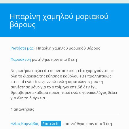
Ηπαρίνη χαμηλού μοριακού
βάρους
Ρωτήστε μας
›
Ηπαρίνη χαμηλού μοριακού βάρους
Παρασκευή
ρωτήθηκε πριν από 3 έτη
Να ρωτήσω ισχύει ότι οι αντιπηκτικες είτε χορηγούνται σε
όλη τη διάρκεια της κύησης η καθόλου;είτε προληπτικως
είτε επί ενδείξεων;εννοώ ενώ η αιματολογος μου τη
συνέστησε μόνο για το α τρίμηνο επειδή δεν έχω
θρομβοφιλια καθαρά προληπτικά ενώ ο γυναικολόγος θέλει
για όλη τη διάρκεια..
1 απαντήσεις
Ηλίας Καρναβάς
Επιτελείο
απαντήθηκε πριν από 3 έτη