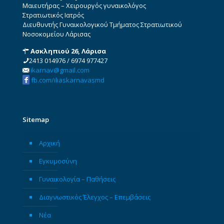
Μαιευτήρας – Χειρουργός γυναικολόγος
Στρατιωτικός Ιατρός
Διευθυντής Γυναικολογικού Τμήματος Στρατιωτικού
Νοσοκομείου Λάρισας
Ασκληπιού 26, Λάρισα
2413 014976
/
6974 977427
ikarnav@gmail.com
fb.com/iliaskarnavasmd
Sitemap
Αρχική
Εγκυμοσύνη
Γυναικολογία – Παθήσεις
Διαγνωστικός Έλεγχος – Επεμβάσεις
Νέα