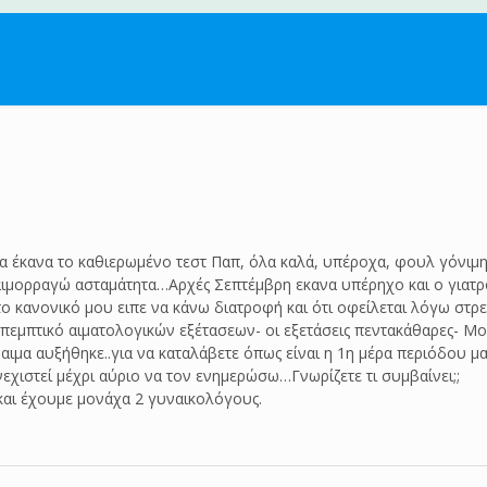
γα έκανα το καθιερωμένο τεστ Παπ, όλα καλά, υπέροχα, φουλ γόνιμη
ιμορραγώ ασταμάτητα…Αρχές Σεπτέμβρη εκανα υπέρηχο και ο γιατρ
κανονικό μου ειπε να κάνω διατροφή και ότι οφείλεται λόγω στρες 
απεμπτικό αιματολογικών εξέτασεων- οι εξετάσεις πεντακάθαρες- Μο
ιμα αυξήθηκε..για να καταλάβετε όπως είναι η 1η μέρα περιόδου μα
εχιστεί μέχρι αύριο να τον ενημερώσω…Γνωρίζετε τι συμβαίνει;;
 και έχουμε μονάχα 2 γυναικολόγους.