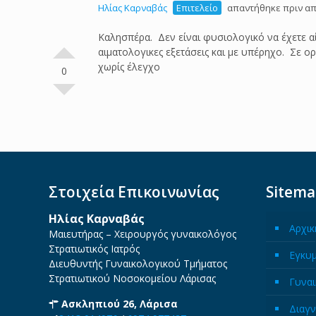
Ηλίας Καρναβάς
Επιτελείο
απαντήθηκε πριν απ
Καλησπέρα. Δεν είναι φυσιολογικό να έχετε αί
αιματολογικες εξετάσεις και με υπέρηχο. Σε ο
χωρίς έλεγχο
0
Στοιχεία Επικοινωνίας
Sitem
Ηλίας Καρναβάς
Αρχικ
Μαιευτήρας – Χειρουργός γυναικολόγος
Στρατιωτικός Ιατρός
Εγκυ
Διευθυντής Γυναικολογικού Τμήματος
Στρατιωτικού Νοσοκομείου Λάρισας
Γυναι
Ασκληπιού 26, Λάρισα
Διαγν