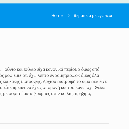
Home
θεραπεία με cyclacur
…Ιούνιο και Ιούλιο είχα κανονικά περίοδο όμως από
ός μου ειπε οτι έχω λεπτο ενδομήτριο…οκ όμως όλα
και κακής διατροφής. Άρχισα διατροφή το αιμα δεν είχε
υ είπε πρέπει να έχεις υπομονή και του κάνω όχι. Θέλω
ς με συμπτώματα (κράμπες στην κοιλια, πρήξιμο,