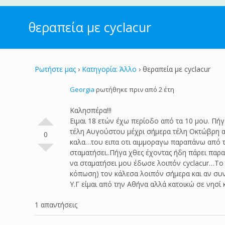
θεραπεία με cyclacur
Ρωτήστε μας
›
Κατηγορία: Άλλο
›
θεραπεία με cyclacur
Georgia
ρωτήθηκε πριν από 2 έτη
Καλησπέρα!!!
Ειμαι 18 ετών έχω περίοδο από τα 10 μου. Πή
τέλη Αυγούστου μέχρι σήμερα τέλη Οκτώβρη α
0
καλα…του ειπα οτι αιμμοραγω παραπάνω από το 
σταματήσει..Πήγα χθες έχοντας ήδη πάρει παρ
να σταματήσει μου έδωσε λοιπόν cyclacur…Το α
κόπωση) τον κάλεσα λοιπόν σήμερα και αν συν
Υ.Γ είμαι από την Αθήνα αλλά κατοικώ σε νησί
1 απαντήσεις