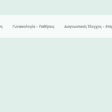
νη
Γυναικολογία – Παθήσεις
Διαγνωστικός Έλεγχος – Επε