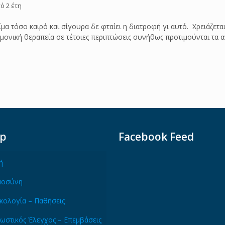
ό 2 έτη
μα τόσο καιρό και σίγουρα δε φταίει η διατροφή γι αυτό. Χρειάζετ
ρμονική θεραπεία σε τέτοιες περιπτώσεις συνήθως προτιμούνται τα α
ap
Facebook Feed
ή
μοσύνη
κολογία – Παθήσεις
ωστικός Έλεγχος – Επεμβάσεις