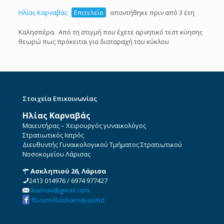
Ηλίας Καρναβάς
Επιτελείο
απαντήθηκε πριν από 3 έτη
Καλησπέρα. Από τη στιγμή που έχετε αρνητικό τεστ κύησης
θεωρώ πως πρόκειται για διαταραχή του κύκλου
Στοιχεία Επικοινωνίας
Ηλίας Καρναβάς
Μαιευτήρας – Χειρουργός γυναικολόγος
Στρατιωτικός Ιατρός
Διευθυντής Γυναικολογικού Τμήματος Στρατιωτικού
Νοσοκομείου Λάρισας
Ασκληπιού 26, Λάρισα
2413 014976
/
6974 977427
ikarnav@gmail.com
fb.com/iliaskarnavasmd