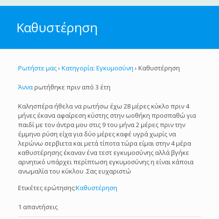
Καθυστέρηση
Ρωτήστε μας
›
Κατηγορία: Εγκυμοσύνη
›
Καθυστέρηση
Άννα
ρωτήθηκε πριν από 3 έτη
Καλησπέρα ήθελα να ρωτήσω έχω 28 μέρες κύκλο πριν 4
μήνες έκανα αφαίρεση κύστης στην ωοθήκη προσπαθώ για
παιδί με τον άντρα μου στις 9 του μήνα 2 μέρες πριν την
έμμηνο ρύση είχα για δύο μέρες καφέ υγρά χωρίς να
λερώνω σερβιετα και μετά τίποτα τώρα είμαι στην 4 μέρα
καθυστέρησης έκαναν ένα τεστ εγκυμοσύνης αλλά βγήκε
αρνητικό υπάρχει περίπτωση εγκυμοσύνης η είναι κάποια
ανωμαλία του κύκλου .Σας ευχαριστώ
Ετικέτες ερώτησης:
Καθυστέρηση
1 απαντήσεις