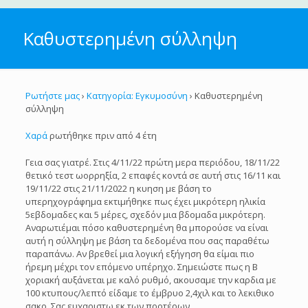
Καθυστερημένη σύλληψη
Ρωτήστε μας
›
Κατηγορία: Εγκυμοσύνη
›
Καθυστερημένη
σύλληψη
Χαρά
ρωτήθηκε πριν από 4 έτη
Γεια σας γιατρέ. Στις 4/11/22 πρώτη μερα περιόδου, 18/11/22
θετικό τεστ ωορρηξία, 2 επαφές κοντά σε αυτή στις 16/11 και
19/11/22 στις 21/11/2022 η κυηση με βάση το
υπερηχογράφημα εκτιμήθηκε πως έχει μικρότερη ηλικία
5εβδομαδες και 5 μέρες, σχεδόν μια βδομαδα μικρότερη.
Αναρωτιέμαι πόσο καθυστερημένη θα μπορούσε να είναι
αυτή η σύλληψη με βάση τα δεδομένα που σας παραθέτω
παραπάνω. Αν βρεθεί μια λογική εξήγηση θα είμαι πιο
ήρεμη μέχρι τον επόμενο υπέρηχο. Σημειώστε πως η Β
χοριακή αυξάνεται με καλό ρυθμό, ακουσαμε την καρδια με
100 κτυπους/λεπτό είδαμε το έμβρυο 2,4χιλ και το λεκιθικο
σακο. Σας ευχαριστω εκ των προτέρων