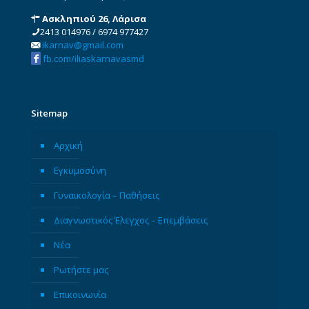
Ασκληπιού 26, Λάρισα
2413 014976
/
6974 977427
ikarnav@gmail.com
fb.com/iliaskarnavasmd
Sitemap
Αρχική
Εγκυμοσύνη
Γυναικολογία – Παθήσεις
Διαγνωστικός Έλεγχος – Επεμβάσεις
Νέα
Ρωτήστε μας
Επικοινωνία