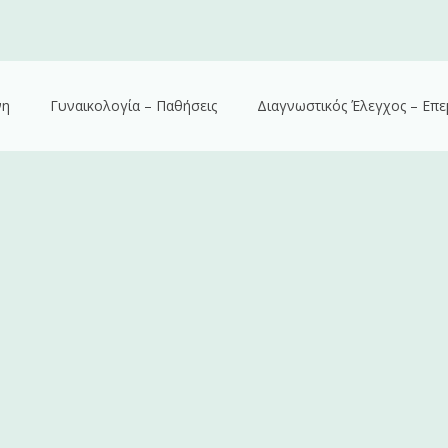
νη
Γυναικολογία – Παθήσεις
Διαγνωστικός Έλεγχος – Επε