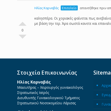
Ηλίας Καρναβάς
Επιτελείο
απαντήθηκε πριν απ
καλησπέρα. Οι χοριακές φαίνεται πως ανεβαί
με βάση την τερ. Άρα σωστά κανετε και επαναλ
0
Στοιχεία Επικοινωνίας
Sitem
Ηλίας Καρναβάς
Αρχικ
Μαιευτήρας – Χειρουργός γυναικολόγος
Στρατιωτικός Ιατρός
Εγκυ
Διευθυντής Γυναικολογικού Τμήματος
Στρατιωτικού Νοσοκομείου Λάρισας
Γυναι