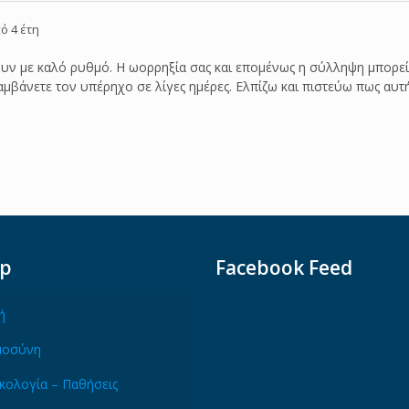
ό 4 έτη
νουν με καλό ρυθμό. Η ωορρηξία σας και επομένως η σύλληψη μπορε
αμβάνετε τον υπέρηχο σε λίγες ημέρες. Ελπίζω και πιστεύω πως αυτ
ap
Facebook Feed
ή
μοσύνη
κολογία – Παθήσεις