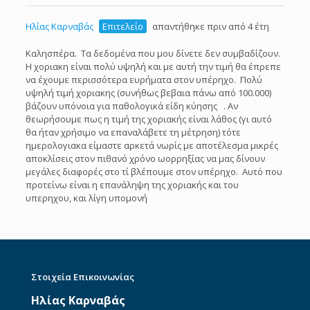
Ηλίας Καρναβάς
Επιτελείο
απαντήθηκε πριν από 4 έτη
Καλησπέρα. Τα δεδομένα που μου δίνετε δεν συμβαδίζουν.
Η χοριακη είναι πολύ υψηλή και με αυτή την τιμή θα έπρεπε
να έχουμε περισσότερα ευρήματα στον υπέρηχο. Πολύ
υψηλή τιμή χοριακης (συνήθως βεβαια πάνω από 100.000)
βάζουν υπόνοια για παθολογικά είδη κύησης . Αν
θεωρήσουμε πως η τιμή της χοριακής είναι λάθος (γι αυτό
θα ήταν χρήσιμο να επαναλάβετε τη μέτρηση) τότε
ημερολογιακα είμαστε αρκετά νωρίς με αποτέλεσμα μικρές
αποκλίσεις στον πιθανό χρόνο ωορρηξίας να μας δίνουν
μεγάλες διαφορές στο τί βλέπουμε στον υπέρηχο. Αυτό που
προτείνω είναι η επανάληψη της χοριακής και του
υπερηχου, και λίγη υπομονή
Στοιχεία Επικοινωνίας
Ηλίας Καρναβάς