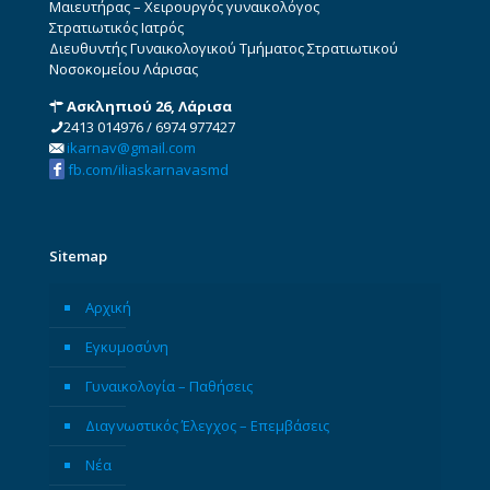
Μαιευτήρας – Χειρουργός γυναικολόγος
Στρατιωτικός Ιατρός
Διευθυντής Γυναικολογικού Τμήματος Στρατιωτικού
Νοσοκομείου Λάρισας
Ασκληπιού 26, Λάρισα
2413 014976
/
6974 977427
ikarnav@gmail.com
fb.com/iliaskarnavasmd
Sitemap
Αρχική
Εγκυμοσύνη
Γυναικολογία – Παθήσεις
Διαγνωστικός Έλεγχος – Επεμβάσεις
Νέα