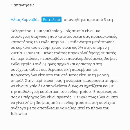
1 απαντήσεις
Ηλίας Καρναβάς
Επιτελείο
απαντήθηκε πριν από 3 έτη
Καλησπέρα. Η υπερπλασία χωρίς ατυπία είναι μια
ιστολογικη διάγνωση που κατατάσσεται στις προκαρκινικές
καταστάσεις του ενδομητρίου. Η πιθανότητα μετάπτωσης
σε καρκίνο του ενδομητρίου είναι ως 5% στην επόμενη
20ετία. Ο συνιστωμενος τρόπος παρακολούθησης σε αυτές
τις περιπτώσεις περιλαμβάνει επαναλαμβανόμενες βιοψιες
ενδομητρίου ανά 6 μήνες αρχικά και αραιοτερα στη
συνέχεια, καθώς και θεραπευτική παρέμβαση με
προγεσταγόνα είτε από του στόματος είτε με τη μορφή
σπιράλ. Στην περίπτωση σας ή ανώμαλη αιμορραγία μπορεί
να είναι τυχαία δεν αποκλείεται όμως να σχετίζεται και με
την παθολογική κατάσταση του ενδομητρίου. Επομένως σε
σας ο υπέρηχος δεν είναι αρκετός. Θεωρώ πως είναι σωστό
να γίνει λήψη βιοψιας από το ενδομήτριο και στη συνέχεια
ανάλογα με το αποτέλεσμα να καθοριστεί το πλάνο του
follow up