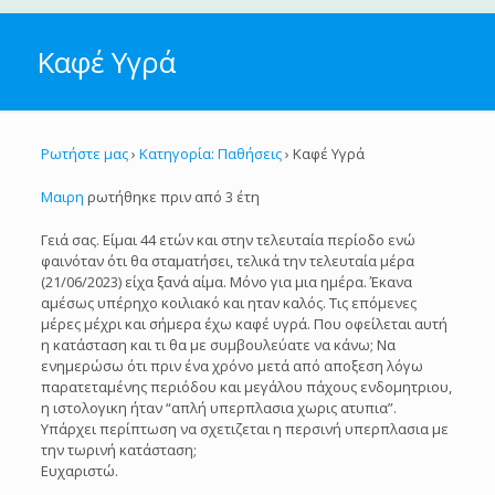
Καφέ Υγρά
Ρωτήστε μας
›
Κατηγορία: Παθήσεις
›
Καφέ Υγρά
Μαιρη
ρωτήθηκε πριν από 3 έτη
Γειά σας. Είμαι 44 ετών και στην τελευταία περίοδο ενώ
φαινόταν ότι θα σταματήσει, τελικά την τελευταία μέρα
(21/06/2023) είχα ξανά αίμα. Μόνο για μια ημέρα. Έκανα
αμέσως υπέρηχο κοιλιακό και ηταν καλός. Τις επόμενες
μέρες μέχρι και σήμερα έχω καφέ υγρά. Που οφείλεται αυτή
η κατάσταση και τι θα με συμβουλεύατε να κάνω; Να
ενημερώσω ότι πριν ένα χρόνο μετά από αποξεση λόγω
παρατεταμένης περιόδου και μεγάλου πάχους ενδομητριου,
η ιστολογικη ήταν “απλή υπερπλασια χωρις ατυπια”.
Υπάρχει περίπτωση να σχετιζεται η περσινή υπερπλασια με
την τωρινή κατάσταση;
Ευχαριστώ.