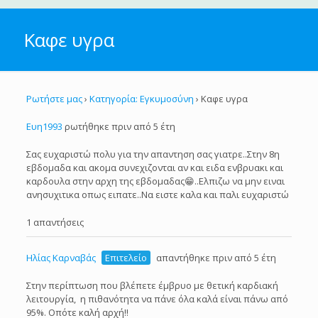
Καφε υγρα
Ρωτήστε μας
›
Κατηγορία: Εγκυμοσύνη
›
Καφε υγρα
Ευη1993
ρωτήθηκε πριν από 5 έτη
Σας ευχαριστώ πολυ για την απαντηση σας γιατρε..Στην 8η
εβδομαδα και ακομα συνεχιζονται αν και ειδα ενβρυακι και
καρδουλα στην αρχη της εβδομαδας😁..Ελπιζω να μην ειναι
ανησυχιτικα οπως ειπατε..Να ειστε καλα και παλι ευχαριστώ
1 απαντήσεις
Ηλίας Καρναβάς
Επιτελείο
απαντήθηκε πριν από 5 έτη
Στην περίπτωση που βλέπετε έμβρυο με θετική καρδιακή
λειτουργία, η πιθανότητα να πάνε όλα καλά είναι πάνω από
95%. Οπότε καλή αρχή!!