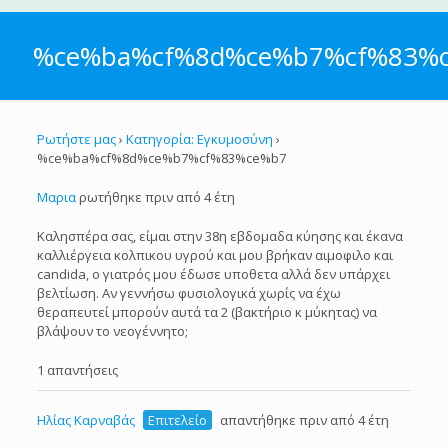
%ce%ba%cf%8d%ce%b7%cf%83%
Ρωτήστε μας
›
Κατηγορία: Εγκυμοσύνη
›
%ce%ba%cf%8d%ce%b7%cf%83%ce%b7
Μαρια
ρωτήθηκε πριν από 4 έτη
Καλησπέρα σας, είμαι στην 38η εβδομαδα κύησης και έκανα
καλλιέργεια κολπικου υγρού και μου βρήκαν αιμοφιλο και
candida, ο γιατρός μου έδωσε υποθετα αλλά δεν υπάρχει
βελτίωση. Αν γεννήσω φυσιολογικά χωρίς να έχω
θεραπευτεί μπορούν αυτά τα 2 (βακτήριο κ μύκητας) να
βλάψουν το νεογέννητο;
1 απαντήσεις
Ηλίας Καρναβάς
Επιτελείο
απαντήθηκε πριν από 4 έτη