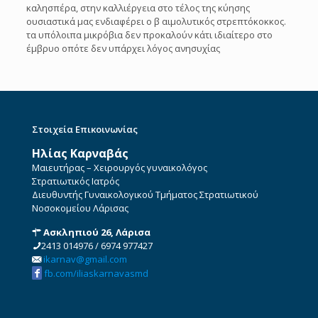
καλησπέρα, στην καλλιέργεια στο τέλος της κύησης
ουσιαστικά μας ενδιαφέρει ο β αιμολυτικός στρεπτόκοκκος.
τα υπόλοιπα μικρόβια δεν προκαλούν κάτι ιδιαίτερο στο
έμβρυο οπότε δεν υπάρχει λόγος ανησυχίας
Στοιχεία Επικοινωνίας
Ηλίας Καρναβάς
Μαιευτήρας – Χειρουργός γυναικολόγος
Στρατιωτικός Ιατρός
Διευθυντής Γυναικολογικού Τμήματος Στρατιωτικού
Νοσοκομείου Λάρισας
Ασκληπιού 26, Λάρισα
2413 014976
/
6974 977427
ikarnav@gmail.com
fb.com/iliaskarnavasmd