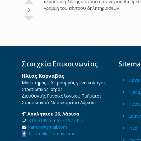
περίπτωση λήψης ωστόσο η συνέχιση θα πρέπε
γραμμή του κέντρου δηλητηριασεων.
0
Στοιχεία Επικοινωνίας
Sitem
Ηλίας Καρναβάς
Αρχικ
Μαιευτήρας – Χειρουργός γυναικολόγος
Στρατιωτικός Ιατρός
Εγκυ
Διευθυντής Γυναικολογικού Τμήματος
Στρατιωτικού Νοσοκομείου Λάρισας
Γυναι
Ασκληπιού 26, Λάρισα
Διαγν
2413 014976
/
6974 977427
ikarnav@gmail.com
Νέα
fb.com/iliaskarnavasmd
Ρωτήσ