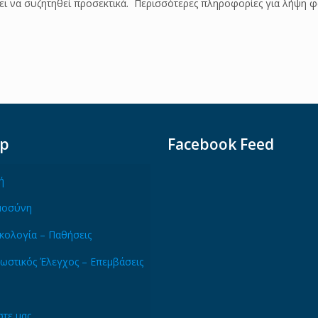
ι να συζητηθεί προσεκτικά. Περισσότερες πληροφορίες για λήψη φα
ap
Facebook Feed
ή
μοσύνη
κολογία – Παθήσεις
ωστικός Έλεγχος – Επεμβάσεις
τε μας