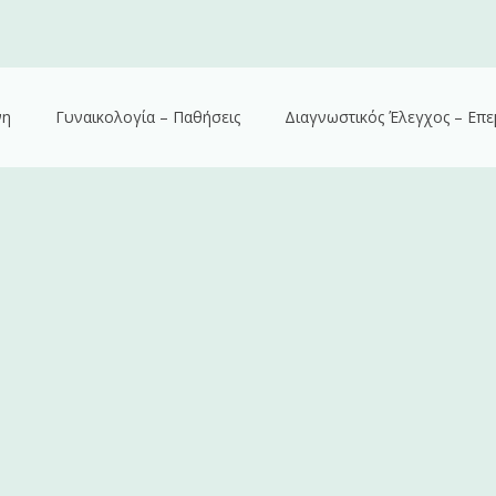
νη
Γυναικολογία – Παθήσεις
Διαγνωστικός Έλεγχος – Επε