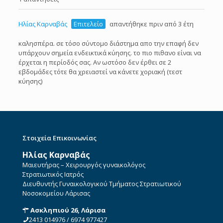
Ηλίας Καρναβάς
Επιτελείο
απαντήθηκε πριν από 3 έτη
καλησπέρα. σε τόσο σύντομο διάστημα απο την επαφή δεν
υπάρχουν σημεία ενδεικτικά κύησης. το πιο πιθανο είναι να
έρχεται η περίοδός σας. Αν ωστόσο δεν έρθει σε 2
εβδομάδες τότε θα χρειαστεί να κάνετε χοριακή (τεστ
κύησης)
Στοιχεία Επικοινωνίας
Ηλίας Καρναβάς
Μαιευτήρας – Χειρουργός γυναικολόγος
Στρατιωτικός Ιατρός
Διευθυντής Γυναικολογικού Τμήματος Στρατιωτικού
Νοσοκομείου Λάρισας
Ασκληπιού 26, Λάρισα
2413 014976
/
6974 977427