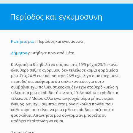
Περίοδος και εγκυμοσυνη
Ρωτήστε μας
›
Περίοδος και εγκυμοσυνη
Δήμητρα
ρωτήθηκε πριν από 3 έτη
Καλησπέρα θα ήθελα να σας πω στις 19/5 μέχρι 23/5 εκανα
ελευθερο σεξ.Το αγόρι μου δεν τελείωσε καμία φορά μέσα
μου .Στις 24 /5 εως και σημερα 26/5 εχω λιγο αιμα (περιμενω
περιοδο) και σκέφτομαι ότι απλα κοντεύει για αυτο
συμβαίνει εχω πολυκυστικες και δεν εχω σταθερό κυκλο η
τελευταία μου περίοδος ήταν στις 19 Απριλίου περίοδος κ
τελειωσε 7 Μαΐου αλλά εγω ανησυχώ τώρα μήπως ειμαι
έγκυος. Δεν εχω συμπτώματα μονο η κοιλιά πονάει που
καθε φορα που είναι να μου έρθει περίοδος πριζεται και
φουσκώνει. Απαντήστε μου σύντομα αν μπορείτε αν
υπάρχει περίπτωση να ειμαι
1 απαντήσεις