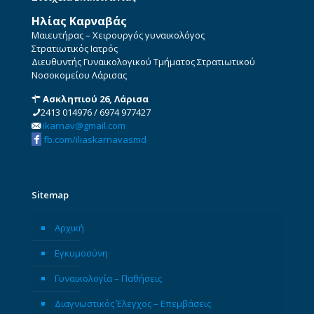
Ηλίας Καρναβάς
Μαιευτήρας – Χειρουργός γυναικολόγος
Στρατιωτικός Ιατρός
Διευθυντής Γυναικολογικού Τμήματος Στρατιωτικού
Νοσοκομείου Λάρισας
Ασκληπιού 26, Λάρισα
2413 014976
/
6974 977427
ikarnav@gmail.com
fb.com/iliaskarnavasmd
Sitemap
Αρχική
Εγκυμοσύνη
Γυναικολογία – Παθήσεις
Διαγνωστικός Έλεγχος – Επεμβάσεις