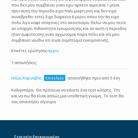
που δεν μου συμβαινει γιατι εχω αρκετο αιμα (και 1 μηνα
πριν αυτη την περιοδο ειχα παλι μικρη ροη και δεν ειχα
συνεβρεθει τοτε). Ειχε διαρκεια 6 μερες οπου την 6η ειχα
πολυ λιγο καφε σταγονες στο σκουπισμα. Θελω να μου πειτε
αν υπαρχει πιθανοτητα εγκυμοσυνης και αν αυτη η περιοδος
ηταν εμφυτευσης γιατι αγχωνομαι παρα πολυ και οτι μου
συμβαινει νιωθω οτι ειναι συμπτωμα εγκυμοσυνης.
Ετικέτες ερώτησης:
αγχος
1 απαντήσεις
Ηλίας Καρναβάς
Επιτελείο
απαντήθηκε πριν από 5 έτη
Καλησπέρα. Θα πρότεινα να κάνετε ένα τεστ κύησης. Ότι
και να πω θα είναι απλώς μια υποθετική γνώμη. Το τεστ θα
σας απαντήσει σίγουρα
Στοιχεία Επικοινωνίας