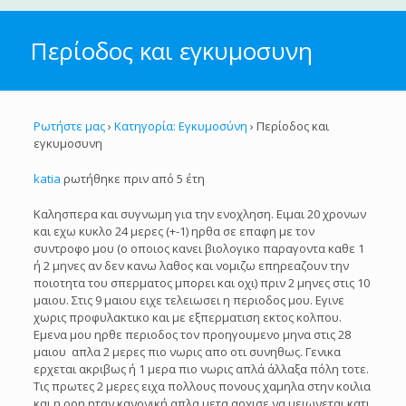
Περίοδος και εγκυμοσυνη
Ρωτήστε μας
›
Κατηγορία: Εγκυμοσύνη
›
Περίοδος και
εγκυμοσυνη
katia
ρωτήθηκε πριν από 5 έτη
Καλησπερα και συγνωμη για την ενοχληση. Ειμαι 20 χρονων
και εχω κυκλο 24 μερες (+-1) ηρθα σε επαφη με τον
συντροφο μου (ο οποιος κανει βιολογικο παραγοντα καθε 1
ή 2 μηνες αν δεν κανω λαθος και νομιζω επηρεαζουν την
ποιοτητα του σπερματος μπορει και οχι) πριν 2 μηνες στις 10
μαιου. Στις 9 μαιου ειχε τελειωσει η περιοδος μου. Εγινε
χωρις προφυλακτικο και με εξπερματιση εκτος κολπου.
Εμενα μου ηρθε περιοδος τον προηγουμενο μηνα στις 28
μαιου απλα 2 μερες πιο νωρις απο οτι συνηθως. Γενικα
ερχεται ακριβως ή 1 μερα πιο νωρις απλά άλλαξα πόλη τοτε.
Τις πρωτες 2 μερες ειχα πολλους πονους χαμηλα στην κοιλια
και η ροη ηταν κανονική απλα μετα αρχισε να μειωνεται κατι