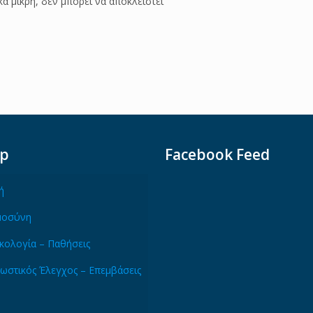
κά μικρή, δεν μπορεί να αποκλειστεί
ap
Facebook Feed
ή
μοσύνη
κολογία – Παθήσεις
ωστικός Έλεγχος – Επεμβάσεις