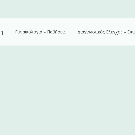
νη
Γυναικολογία – Παθήσεις
Διαγνωστικός Έλεγχος – Επε