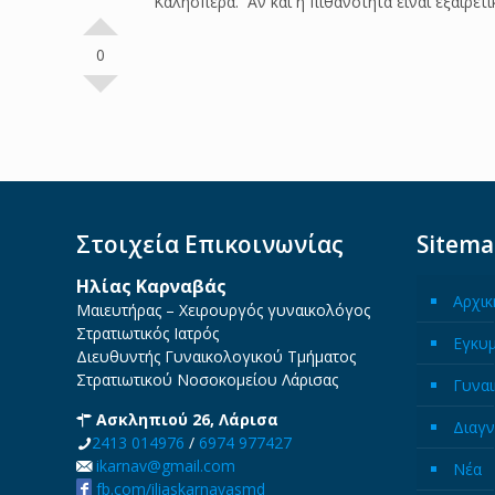
Καλησπέρα. Αν και η πιθανότητα είναι εξαιρετι
0
Στοιχεία Επικοινωνίας
Sitem
Ηλίας Καρναβάς
Αρχικ
Μαιευτήρας – Χειρουργός γυναικολόγος
Στρατιωτικός Ιατρός
Εγκυ
Διευθυντής Γυναικολογικού Τμήματος
Στρατιωτικού Νοσοκομείου Λάρισας
Γυναι
Ασκληπιού 26, Λάρισα
Διαγν
2413 014976
/
6974 977427
ikarnav@gmail.com
Νέα
fb.com/iliaskarnavasmd