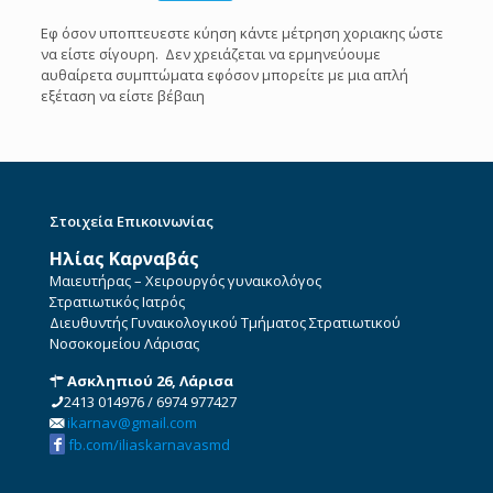
Εφ όσον υποπτευεστε κύηση κάντε μέτρηση χοριακης ώστε
να είστε σίγουρη. Δεν χρειάζεται να ερμηνεύουμε
αυθαίρετα συμπτώματα εφόσον μπορείτε με μια απλή
εξέταση να είστε βέβαιη
Στοιχεία Επικοινωνίας
Ηλίας Καρναβάς
Μαιευτήρας – Χειρουργός γυναικολόγος
Στρατιωτικός Ιατρός
Διευθυντής Γυναικολογικού Τμήματος Στρατιωτικού
Νοσοκομείου Λάρισας
Ασκληπιού 26, Λάρισα
2413 014976
/
6974 977427
ikarnav@gmail.com
fb.com/iliaskarnavasmd