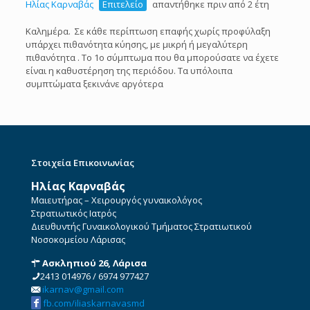
Ηλίας Καρναβάς
Επιτελείο
απαντήθηκε πριν από 2 έτη
Καλημέρα. Σε κάθε περίπτωση επαφής χωρίς προφύλαξη
υπάρχει πιθανότητα κύησης, με μικρή ή μεγαλύτερη
πιθανότητα . Το 1ο σύμπτωμα που θα μπορούσατε να έχετε
είναι η καθυστέρηση της περιόδου. Τα υπόλοιπα
συμπτώματα ξεκινάνε αργότερα
Στοιχεία Επικοινωνίας
Ηλίας Καρναβάς
Μαιευτήρας – Χειρουργός γυναικολόγος
Στρατιωτικός Ιατρός
Διευθυντής Γυναικολογικού Τμήματος Στρατιωτικού
Νοσοκομείου Λάρισας
Ασκληπιού 26, Λάρισα
2413 014976
/
6974 977427
ikarnav@gmail.com
fb.com/iliaskarnavasmd