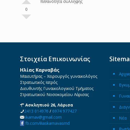
πιθανότητα σύλληψης
0
Στοιχεία Επικοινωνίας
Sitem
Ηλίας Καρναβάς
Αρχικ
Μαιευτήρας – Χειρουργός γυναικολόγος
Στρατιωτικός Ιατρός
Εγκυ
Διευθυντής Γυναικολογικού Τμήματος
Στρατιωτικού Νοσοκομείου Λάρισας
Γυναι
Ασκληπιού 26, Λάρισα
Διαγν
2413 014976
/
6974 977427
ikarnav@gmail.com
Νέα
fb.com/iliaskarnavasmd
Ρωτήσ