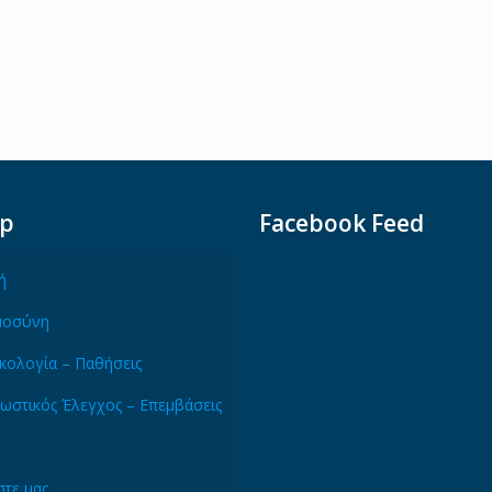
ap
Facebook Feed
ή
μοσύνη
κολογία – Παθήσεις
ωστικός Έλεγχος – Επεμβάσεις
τε μας