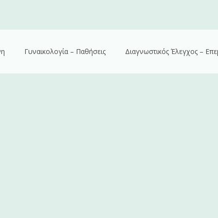
νη
Γυναικολογία – Παθήσεις
Διαγνωστικός Έλεγχος – Επε