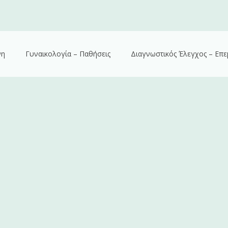
νη
Γυναικολογία – Παθήσεις
Διαγνωστικός Έλεγχος – Επε