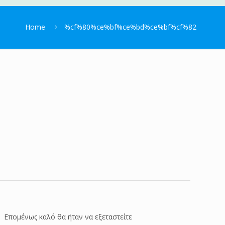
Home
%cf%80%ce%bf%ce%bd%ce%bf%cf%82
ι. Επομένως καλό θα ήταν να εξεταστείτε