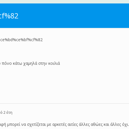
cf%82
ce%bd%ce%bf%cf%82
 πόνο κάτω χαμηλά στην κοιλιά
ό 2 έτη
ή μπορεί να σχετίζεται με αρκετές αιτίες άλλες αθώες και άλλες όχ