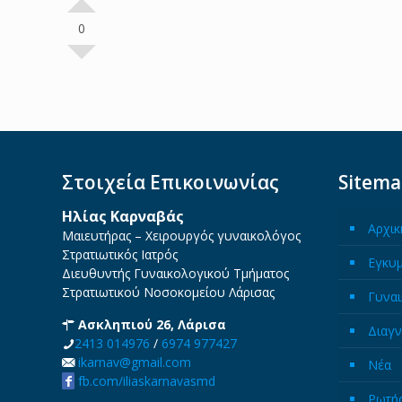
0
Στοιχεία Επικοινωνίας
Sitem
Ηλίας Καρναβάς
Αρχικ
Μαιευτήρας – Χειρουργός γυναικολόγος
Στρατιωτικός Ιατρός
Εγκυ
Διευθυντής Γυναικολογικού Τμήματος
Στρατιωτικού Νοσοκομείου Λάρισας
Γυναι
Ασκληπιού 26, Λάρισα
Διαγν
2413 014976
/
6974 977427
ikarnav@gmail.com
Νέα
fb.com/iliaskarnavasmd
Ρωτήσ