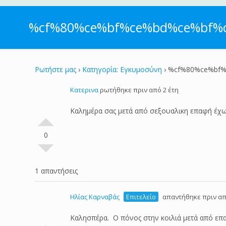
%cf%80%ce%bf%ce%bd%ce%bf%
Ρωτήστε μας
›
Κατηγορία: Εγκυμοσύνη
›
%cf%80%ce%bf%
Κατερινα
ρωτήθηκε πριν από 2 έτη
Καλημέρα σας μετά από σεξουαλικη επαφή έχω
0
1 απαντήσεις
Ηλίας Καρναβάς
Επιτελείο
απαντήθηκε πριν απ
Καλησπέρα. Ο πόνος στην κοιλιά μετά από επαφ