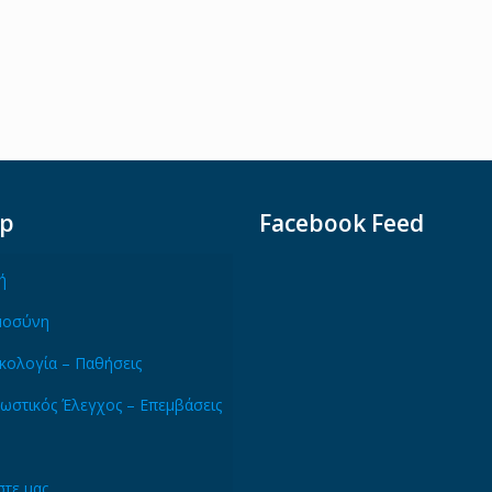
ap
Facebook Feed
ή
μοσύνη
κολογία – Παθήσεις
ωστικός Έλεγχος – Επεμβάσεις
τε μας