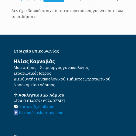
Δεν έχω βασικά στοιχεία του ιστορικού σας για να προτείνω
το οτιδήποτε
Στοιχεία Επικοινωνίας
Ηλίας Καρναβάς
Μαιευτήρας – Χειρουργός γυναικολόγος
Στρατιωτικός Ιατρός
Διευθυντής Γυναικολογικού Τμήματος Στρατιωτικού
Νοσοκομείου Λάρισας
Ασκληπιού 26, Λάρισα
2413 014976
/
6974 977427
ikarnav@gmail.com
fb.com/iliaskarnavasmd