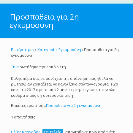
Προσπαθεια για 2η
εγκυμοσυνη
Ρωτήστε μας
›
Κατηγορία: Εγκυμοσύνη
›
Προσπαθεια για 2η
εγκυμοσυνη
Τινα
ρωτήθηκε πριν από 5 έτη
Καλησπέρα σας σε συνέχεια της απάντηση σας ηθελα να
ρωτησω αν χρειαζεται να κανω ξανα σαλπιγγογραφια..ειχα
κανει το 2017 κ μετα απο 2 μηνες εμειμα εγκυος..ηταν ολα
καθαρα όπως κ η υστεροσκόπηση
Ετικέτες ερώτησης:
Προσαθεια για 2η εγκυμοσυνη
1 απαντήσεις
Ηλίας Καρναβάς
Επιτελείο
απαντήθηκε πριν από 5 έτη