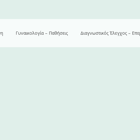
νη
Γυναικολογία – Παθήσεις
Διαγνωστικός Έλεγχος – Επε