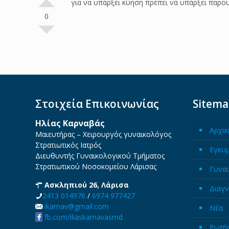
για να υπάρξει κύηση πρέπει να υπάρξει παρ
0
Στοιχεία Επικοινωνίας
Sitem
Ηλίας Καρναβάς
Αρχικ
Μαιευτήρας – Χειρουργός γυναικολόγος
Στρατιωτικός Ιατρός
Εγκυ
Διευθυντής Γυναικολογικού Τμήματος
Στρατιωτικού Νοσοκομείου Λάρισας
Γυναι
Ασκληπιού 26, Λάρισα
Διαγν
2413 014976
/
6974 977427
ikarnav@gmail.com
Νέα
fb.com/iliaskarnavasmd
Ρωτήσ