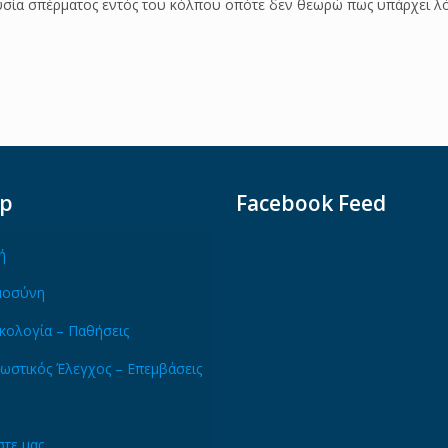
ουσία σπέρματος εντός του κόλπου οπότε δεν θεωρώ πως υπάρχει λ
ap
Facebook Feed
ή
μοσύνη
κολογία – Παθήσεις
ωστικός Έλεγχος – Επεμβάσεις
τε μας