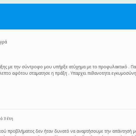
υγρά
ράξης με την σύντροφο μου υπήρξε ατύχημα με το προφυλακτικό . Π
 λεπτο αφότου σταματησε η πράξη . Υπαρχει πιθανοτητα εγκυμοσύνη
ό 3 έτη
ικού προβλήματος δεν ήταν δυνατό να αναρτήσουμε την απάντησή μ