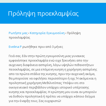
Πρόληψη προεκλαμψίας
Ρωτήστε μας
›
Κατηγορία: Εγκυμοσύνη
›
Πρόληψη
προεκλαμψίας
Evelina P
ρωτήθηκε πριν από 3 μήνες
Γειά σας. Εάν στην πρώτη εγκυμοσύνη μιας γυναικας
εμφανίστηκε προεκλαμψία ενώ ειχε ξεκινήσει απο την
αυχενικη διαφάνεια ασπιρίνη, λόγω υψηλών πιθανοτήτων
πεοεκλαμψίας, σε μια επόμενη κυηση η χορήγηση ασπιρίνης
απο τα πρώτα στάδια της κυησης, πριν την αυχενική ακόμα,
θα μπορούσε να οφελήσει περισσότερο ή οχι; Ή ακόμα και η
προληπτική χορήγηση Μεθιλντόπας; Υπόψιν οτι στο
οικογενειακό περιβάλλον υπάρχει ιστορικό υπέρτασης
κυησης και προεκλαμψίας. Η ερώτηση μου ειναι αν μπορούν
να δοθούν προληπτικά ή πρέπει να υπάρχει κάποιο δείγμα
για την έναρξη τους. Σας ευχαριστώ!