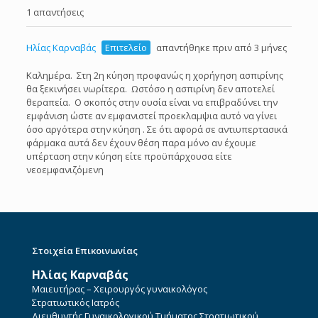
1 απαντήσεις
Ηλίας Καρναβάς
Επιτελείο
απαντήθηκε πριν από 3 μήνες
Καλημέρα. Στη 2η κύηση προφανώς η χορήγηση ασπιρίνης
θα ξεκινήσει νωρίτερα. Ωστόσο η ασπιρίνη δεν αποτελεί
θεραπεία. Ο σκοπός στην ουσία είναι να επιβραδύνει την
εμφάνιση ώστε αν εμφανιστεί προεκλαμψια αυτό να γίνει
όσο αργότερα στην κύηση . Σε ότι αφορά σε αντιυπερτασικά
φάρμακα αυτά δεν έχουν θέση παρα μόνο αν έχουμε
υπέρταση στην κύηση είτε προϋπάρχουσα είτε
νεοεμφανιζόμενη
Στοιχεία Επικοινωνίας
Ηλίας Καρναβάς
Μαιευτήρας – Χειρουργός γυναικολόγος
Στρατιωτικός Ιατρός
Διευθυντής Γυναικολογικού Τμήματος Στρατιωτικού