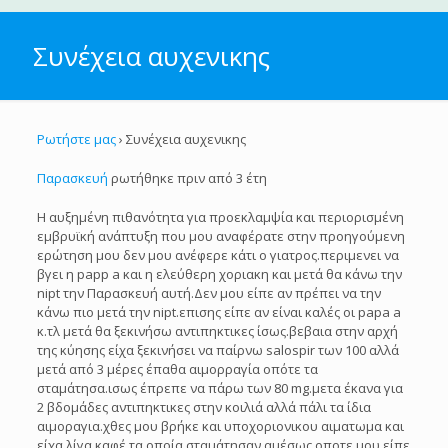
Συνέχεια αυχενικης
Ρωτήστε μας
›
Συνέχεια αυχενικης
Παρασκευή
ρωτήθηκε πριν από 3 έτη
Η αυξημένη πιθανότητα για προεκλαμψία και περιορισμένη
εμβρυϊκή ανάπτυξη που μου αναφέρατε στην προηγούμενη
ερώτηση μου δεν μου ανέφερε κάτι ο γιατρος.περιμενει να
βγει η papp a και η ελεύθερη χοριακη και μετά θα κάνω την
nipt την Παρασκευή αυτή.Δεν μου είπε αν πρέπει να την
κάνω πιο μετά την nipt.επισης είπε αν είναι καλές οι papa a
κ.τλ μετά θα ξεκινήσω αντιπηκτικες ίσως.βεβαια στην αρχή
της κύησης είχα ξεκινήσει να παίρνω salospir των 100 αλλά
μετά από 3 μέρες έπαθα αιμορραγία οπότε τα
σταμάτησα.ισως έπρεπε να πάρω των 80 mg.μετα έκανα για
2 βδομάδες αντιπηκτικες στην κοιλιά αλλά πάλι τα ίδια
αιμοραγια.χθες μου βρήκε και υποχοριονικου αιματωμα και
είχα λίγα καφέ τα οποία σταμάτησαν αμέσως.οποτε μου είπε