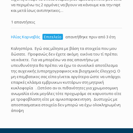
να περιμένω τις 2 ορμόνες να βγουν να κάνουμε και την nipt
και μετά ίσως αντιπηκτικες…
1 απαντήσεις
Ηλίας Καρναβάς
Επιτελείο
απαντήθηκε πριν από 3 έτη
Καλησπέρα. Εγώ σας μίλησα με βάση τα στοιχεία που μου
δώσατε. Προφανώς δεν έχετε ακόμη εικόνα του τί πρέπει
να κάνετε. Για να μπορέσω να σας απαντήσω με
υπευθυνότητα θα πρέπει να έχω το συνολικό αποτέλεσμα
της αυχενικής (υπερηχογραφικος και βιοχημικός έλεγχος). Ο
μη επεμβατικος σας είπα γίνεται αργότερα ώστε να υπάρχει
επαρκές κλάσμα εμβρυικων κυττάρων στη μητρική
κυκλοφορία . Ωστόσο αν οι πιθανότητες για χρωμοσομικη
ανωμαλία είναι μεγάλες τότε προχωράμε σε καρυοτυπο είτε
με τροφοβλαστη είτε με αμνιοπαρακεντηση. Δυστυχώς με
αποσπασματικα στοιχεία δεν μπορώ να έχω ολοκληρωμένη
άποψη