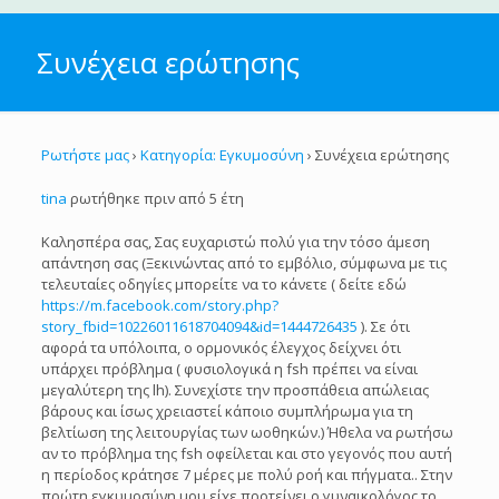
Συνέχεια ερώτησης
Ρωτήστε μας
›
Κατηγορία: Εγκυμοσύνη
›
Συνέχεια ερώτησης
tina
ρωτήθηκε πριν από 5 έτη
Καλησπέρα σας, Σας ευχαριστώ πολύ για την τόσο άμεση
απάντηση σας (Ξεκινώντας από το εμβόλιο, σύμφωνα με τις
τελευταίες οδηγίες μπορείτε να το κάνετε ( δείτε εδώ
https://m.facebook.com/story.php?
story_fbid=10226011618704094&id=1444726435
). Σε ότι
αφορά τα υπόλοιπα, ο ορμονικός έλεγχος δείχνει ότι
υπάρχει πρόβλημα ( φυσιολογικά η fsh πρέπει να είναι
μεγαλύτερη της lh). Συνεχίστε την προσπάθεια απώλειας
βάρους και ίσως χρειαστεί κάποιο συμπλήρωμα για τη
βελτίωση της λειτουργίας των ωοθηκών.) Ήθελα να ρωτήσω
αν το πρόβλημα της fsh οφείλεται και στο γεγονός που αυτή
η περίοδος κράτησε 7 μέρες με πολύ ροή και πήγματα.. Στην
πρώτη εγκυμοσύνη μου είχε προτείνει ο γυναικολόγος το