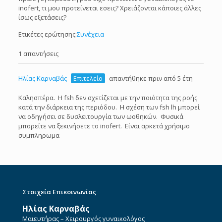
inofert, τι μου προτείνεται εσεις? Χρειάζονται κάποιες άλλες
ίσως εξετάσεις?
Ετικέτες ερώτησης:
Συνέχεια
1 απαντήσεις
Ηλίας Καρναβάς
Επιτελείο
απαντήθηκε πριν από 5 έτη
Καλησπέρα. Η fsh δεν σχετίζεται με την ποιότητα της ροής
κατά την διάρκεια της περιόδου. Η σχέση των fsh lh μπορεί
να οδηγήσει σε δυσλειτουργία των ωοθηκών. Φυσικά
μπορείτε να ξεκινήσετε το inofert. Είναι αρκετά χρήσιμο
συμπληρωμα
Στοιχεία Επικοινωνίας
Ηλίας Καρναβάς
Μαιευτήρας – Χειρουργός γυναικολόγος