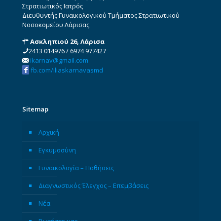
Στρατιωτικός Ιατρός
Διευθυντής Γυναικολογικού Τμήματος Στρατιωτικού
Νοσοκομείου Λάρισας
Ασκληπιού 26, Λάρισα
2413 014976
/
6974 977427
ikarnav@gmail.com
fb.com/iliaskarnavasmd
Sitemap
Αρχική
Εγκυμοσύνη
Γυναικολογία – Παθήσεις
Διαγνωστικός Έλεγχος – Επεμβάσεις
Νέα