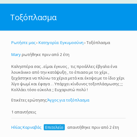
Τοξόπλασμα
Ρωτήστε μας
›
Κατηγορία: Εγκυμοσύνη
›
Τοξόπλασμα
Mary
ρωτήθηκε πριν από 2 έτη
Καλησπέρα σας ..είμαι έγκυος , τις προάλλες έβγαλα ένα
λουκάνικο από την κατάψυξη , το έπιασα με το χέρι ,
ξεχάστηκα να πλύνω τα χέρια μετά και έκοψα με το ίδιο χέρι
λίγο ψωμί και έφαγα . . Υπάρχει κίνδυνος τοξοπλάσμωσης ;;;
Κολλάει τόσο εύκολα ;; Ευχαριστώ πολύ !
Ετικέτες ερώτησης:
Άγχος για τοξόπλασμα
1 απαντήσεις
Ηλίας Καρναβάς
Επιτελείο
απαντήθηκε πριν από 2 έτη