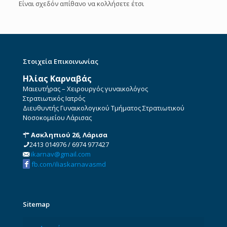
Είναι σχεδόν απίθανο να κολλήσετε έτσι
Στοιχεία Επικοινωνίας
Ηλίας Καρναβάς
Μαιευτήρας – Χειρουργός γυναικολόγος
Στρατιωτικός Ιατρός
Διευθυντής Γυναικολογικού Τμήματος Στρατιωτικού
Νοσοκομείου Λάρισας
Ασκληπιού 26, Λάρισα
2413 014976
/
6974 977427
ikarnav@gmail.com
fb.com/iliaskarnavasmd
Sitemap