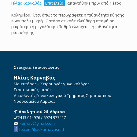
Ηλίας Καρναβάς
Επιτελείο
απαντήθηκε πριν από 1 έτος
Καλημέρα. Έτσι όπως το περιγράφετε η πιθανότητα κύησης
είναι πολύ μικρή. Ωστόσο σε κάθε ελεύθερη επαφή σε
μικρότερο ή μεγαλύτερο βαθμό ελλοχευει η πιθανότητα
μιας κύησης
Στοιχεία Επικοινωνίας
Ηλίας Καρναβάς
Μαιευτήρας – Χειρουργός γυναικολόγος
Στρατιωτικός Ιατρός
Διευθυντής Γυναικολογικού Τμήματος Στρατιωτικού
Νοσοκομείου Λάρισας
Ασκληπιού 26, Λάρισα
2413 014976
/
6974 977427
ikarnav@gmail.com
fb.com/iliaskarnavasmd