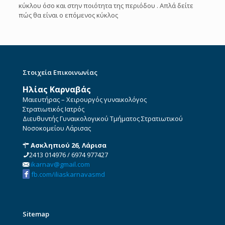
κύκλου όσο και στην ποιότητα της περιόδου . Απλά δείτε
πώς θα είναι ο επόμενος κύκλος
Στοιχεία Επικοινωνίας
Ηλίας Καρναβάς
Μαιευτήρας – Χειρουργός γυναικολόγος
Στρατιωτικός Ιατρός
Διευθυντής Γυναικολογικού Τμήματος Στρατιωτικού
Νοσοκομείου Λάρισας
Ασκληπιού 26, Λάρισα
2413 014976
/
6974 977427
ikarnav@gmail.com
fb.com/iliaskarnavasmd
Sitemap