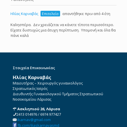
Ηλίας Καρναβάς
Επιτελείο
απαντήθηκε πριν από 4 έτη
Καλησπέρα. Δεν χρειάζεται να κάνετε τίποτα περισσότερο.
Είχατε δυστυχώς μια άτυχη περίπτωση. Υπομονή και όλα θα
πάνε καλά
Στοιχεία Επικοινωνίας
Ηλίας Καρναβάς
Μαιευτήρας – Χειρουργός γυναικολόγος
Στρατιωτικός Ιατρός
Διευθυντής Γυναικολογικού Τμήματος Στρατιωτικού
Νοσοκομείου Λάρισας
Ασκληπιού 26, Λάρισα
2413 014976
/
6974 977427
ikarnav@gmail.com
fb.com/iliaskarnavasmd