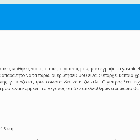
τικες ωοθηκες για τις οποιες ο γιατρος μου, μου εγραψε τα yasminel
απαραιτητο να τα παρω. οι ερωτησεις μου ειναι : υπαρχει καποιο χρ
γιης, γυμναζομαι, τρωω σωστα, δεν καπνιζω κτλπ. Ο γιατρος λεει με
ξια μου ειναι κομμενη; το γεγονος οτι δεν απελευθερωνεται ωαριο θ
ό 3 έτη