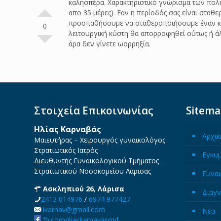
καλησπέρα. Χαρακτηριστικό γνώρισμα των πολ
απο 35 μέρες). Εαν η περίοδός σας είναι σταθ
προσπαθήσουμε να σταθεροποιήσουμε έναν κακό
0
λειτουργική κύστη θα απορροφηθεί ούτως ή άλ
άρα δεν γίνετε ωορρηξία.
Στοιχεία Επικοινωνίας
Sitem
Ηλίας Καρναβάς
Αρχικ
Μαιευτήρας – Χειρουργός γυναικολόγος
Στρατιωτικός Ιατρός
Εγκυ
Διευθυντής Γυναικολογικού Τμήματος
Στρατιωτικού Νοσοκομείου Λάρισας
Γυναι
Ασκληπιού 26, Λάρισα
Διαγν
2413 014976
/
6974 977427
ikarnav@gmail.com
Νέα
fb.com/iliaskarnavasmd