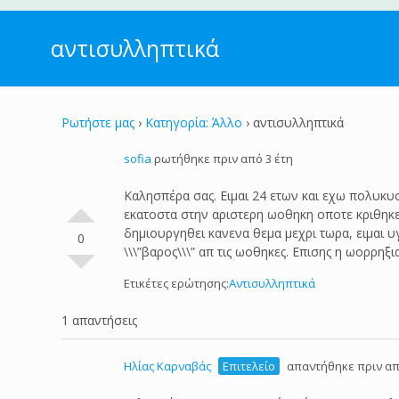
αντισυλληπτικά
Ρωτήστε μας
›
Κατηγορία: Άλλο
›
αντισυλληπτικά
sofia
ρωτήθηκε πριν από 3 έτη
Καλησπέρα σας. Ειμαι 24 ετων και εχω πολυκυσ
εκατοστα στην αριστερη ωοθηκη οποτε κριθηκε 
δημιουργηθει κανενα θεμα μεχρι τωρα, ειμαι υ
0
\\\”βαρος\\\” απ τις ωοθηκες. Επισης η ωορρη
Ετικέτες ερώτησης:
Αντισυλληπτικά
1 απαντήσεις
Ηλίας Καρναβάς
Επιτελείο
απαντήθηκε πριν απ