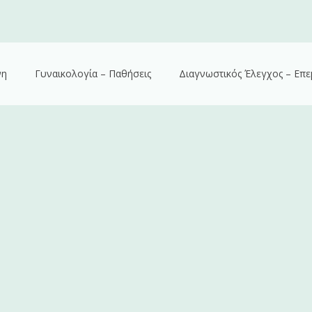
νη
Γυναικολογία – Παθήσεις
Διαγνωστικός Έλεγχος – Επε