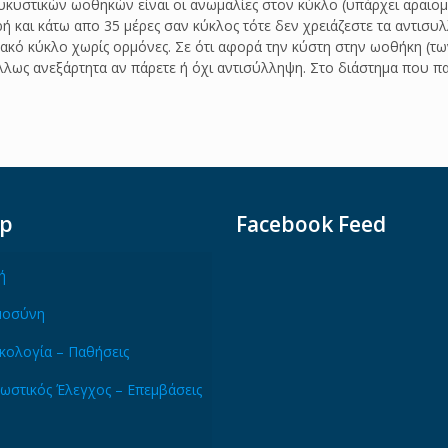
υκυστικών ωοθηκών είναι οι ανωμαλίες στον κύκλο (υπάρχει αραιομ
ερή και κάτω απο 35 μέρες σαν κύκλος τότε δεν χρειάζεστε τα αντισυ
 κύκλο χωρίς ορμόνες. Σε ότι αφορά την κύστη στην ωοθήκη (των 6
λως ανεξάρτητα αν πάρετε ή όχι αντισύλληψη. Στο διάστημα που πα
ap
Facebook Feed
ή
μοσύνη
κολογία – Παθήσεις
ωστικός Έλεγχος – Επεμβάσεις