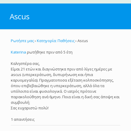
Ascus
Ρωτήστε μας
›
Κατηγορία: Παθήσεις
›
Ascus
Katerina
ρωτήθηκε πριν από 5 έτη
Καλησπέρα σας,
Είμαι 21 ετών και διαγνώστηκα πριν από λίγες ημέρες με
ascus (υπερκεράτωση, δυπυρήνωση και ήπια
καρυομεγαλία). Πραγματοποσα εξέταση κολποσκόπησης,
όπου επιβεβαιώθηκε η υπερκεράτωση, αλλά όλα τα
υπόλοιπα είναι φυσιολογικά. Ο ιατρός πρότεινε
παρακολούθηση ανά 6μηνο. Ποια είναι η δική σας άποψη και
συμβουλή;
Σας ευχαριστώ πολύ!
1 απαντήσεις