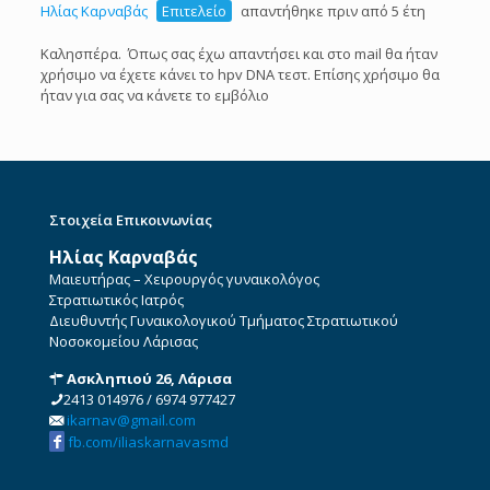
Ηλίας Καρναβάς
Επιτελείο
απαντήθηκε πριν από 5 έτη
Καλησπέρα. Όπως σας έχω απαντήσει και στο mail θα ήταν
χρήσιμο να έχετε κάνει το hpv DNA τεστ. Επίσης χρήσιμο θα
ήταν για σας να κάνετε το εμβόλιο
Στοιχεία Επικοινωνίας
Ηλίας Καρναβάς
Μαιευτήρας – Χειρουργός γυναικολόγος
Στρατιωτικός Ιατρός
Διευθυντής Γυναικολογικού Τμήματος Στρατιωτικού
Νοσοκομείου Λάρισας
Ασκληπιού 26, Λάρισα
2413 014976
/
6974 977427
ikarnav@gmail.com
fb.com/iliaskarnavasmd